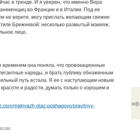
йчас в тренде. И я уверен, что именно Вера
манекенщиц во Франции и в Италии. Под ее
сли не верите, могу прислать желающим свежие
тиле Брежневой: несколько размытый макияж,
льное лицо.
 Со временем она поняла, что провокационные
элегантные наряды, и брать публику обнаженным
авильный путь встала. Я ее с наступающим новым
 красоте и радости, думать только о хорошем и
⇨
az.com/makiyazh-glaz-poshagovo/pravilnyy-
ж глаз