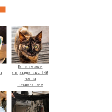
Кошка милли
за
отпраздновала 146
лет по
человеческим
Меркам и
претендует на
звание самой
старой в мире.