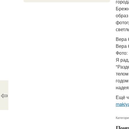
город
Брежн
образ
фотог
светл
Вера 
Вера 
Фото: 
Я рад
"Разд
телом
годом
надея
⇦
Ещё ч
makiy
Категори
Понр