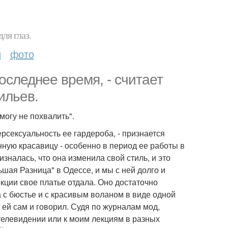
ля глаз.
и
фото
следнее время, - считает
ильев.
могу не похвалить".
ерсексуальность ее гардероба, - признается
енную красавицу - особенно в период ее работы в
изналась, что она изменила свой стиль, и это
шая Разница" в Одессе, и мы с ней долго и
кции свое платье отдала. Оно достаточно
 с бюстье и с красивым воланом в виде одной
 ей сам и говорил. Судя по журналам мод,
телевидении или к моим лекциям в разных