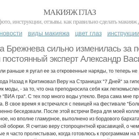
МАКИЯЖ ГЛАЗ
фото, инструкции, отзывы. как правильно сделать макияж д
новости
виды макияжа
цвет глаз
инструкци
а Брежнева сильно изменилась за по
 постоянный эксперт Александр Вас
если раньше я ругал ее за откровенные наряды, то теперь не 
Года Назад я Критиковал Веру на Страницах "7 Дней" за гип
ик моды, - за то, что она преподносила себя как легкомысл
е "ВИА гра". С тех пор много воды утекло. Вера сама мне пр
а. В свое время я встречался с певицей на фестивале "Боль
венно беседовали. После этой встречи Вера для моей колле
ное, но вполне гламурное, выполнено из бордового бархата
ой оборки. Я считаю веру стопроцентной красавицей, о чем
ые я часто пролистываю, когда готовлюсь к программам на 