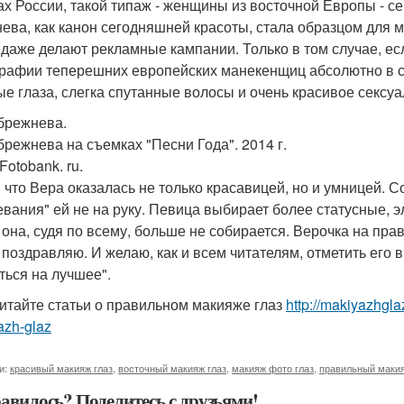
ах России, такой типаж - женщины из восточной Европы - се
ева, как канон сегодняшней красоты, стала образцом для 
 даже делают рекламные кампании. Только в том случае, е
рафии теперешних европейских манекенщиц абсолютно в с
ые глаза, слегка спутанные волосы и очень красивое сексуа
брежнева.
брежнева на съемках "Песни Года". 2014 г.
Fotobank. ru.
, что Вера оказалась не только красавицей, но и умницей.
евания" ей не на руку. Певица выбирает более статусные, 
 она, судя по всему, больше не собирается. Верочка на пр
 поздравляю. И желаю, как и всем читателям, отметить его в
ться на лучшее".
итайте статьи о правильном макияже глаз
http://makiyazhgl
azh-glaz
и:
красивый макияж глаз
,
восточный макияж глаз
,
макияж фото глаз
,
правильный макия
авилось? Поделитесь с друзьями!