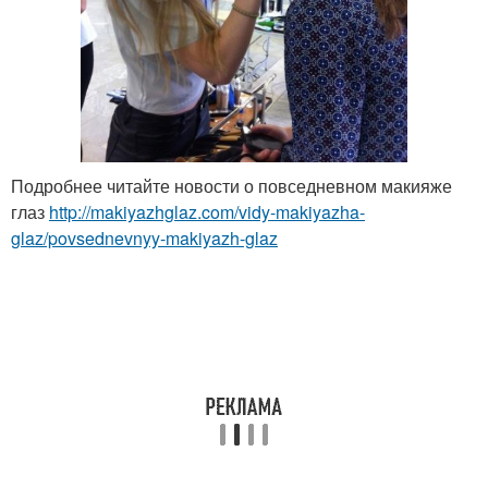
Подробнее читайте новости о повседневном макияже
глаз
http://makiyazhglaz.com/vidy-makiyazha-
glaz/povsednevnyy-makiyazh-glaz