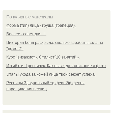
Популярные материалы
Форма (тип) лица - груша (трапеция).
Велнес - совет дня: II.
Виктория боня раскрыла, сколько зарабатывала на
"доме-2".
Курс "визажист -. Стилист"10 занятий -.
Изгиб c и d ресничек. Как выглядит: описание и фото
Этапы ухода за кожей лица твой секрет успеха.
Ресницы 3д кукольный эффект. Эффекты
наращивания ресниц