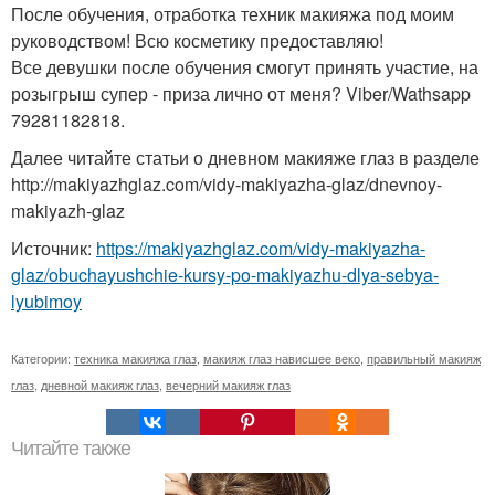
После обучения, отработка техник макияжа под моим
руководством! Всю косметику предоставляю!
Все девушки после обучения смогут принять участие, на
розыгрыш супер - приза лично от меня? Viber/Wathsapp
79281182818.
Далее читайте статьи о дневном макияже глаз в разделе
http://makiyazhglaz.com/vidy-makiyazha-glaz/dnevnoy-
makiyazh-glaz
Источник:
https://makiyazhglaz.com/vidy-makiyazha-
glaz/obuchayushchie-kursy-po-makiyazhu-dlya-sebya-
lyubimoy
Категории:
техника макияжа глаз
,
макияж глаз нависшее веко
,
правильный макияж
глаз
,
дневной макияж глаз
,
вечерний макияж глаз
Читайте также