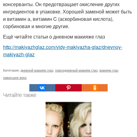
консерванты. Он предотвращает окисление других
ингредиентов в упаковке. Хорошей заменой может быть
и витамин а, витамин C (аскорбиновая кислота),
сорбиновая и многие другие.
Ещё читайте статьи о дневном макияже глаз
http://makiyazhglaz.com/vidy-makiyazha-glaz/dnevnoy-
makiyazh-glaz
Категории:
дневной макияж глаз
,
повседневный макияж глаз
,
макияж глаз
нависшее веко
Читайте также