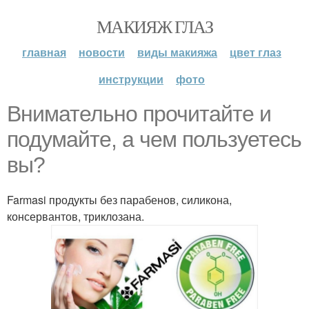
МАКИЯЖ ГЛАЗ
главная
новости
виды макияжа
цвет глаз
инструкции
фото
Внимательно прочитайте и
подумайте, а чем пользуетесь
вы?
Farmasi продукты без парабенов, силикона,
консервантов, триклозана.