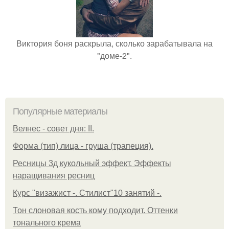
Виктория боня раскрыла, сколько зарабатывала на
"доме-2".
Популярные материалы
Велнес - совет дня: II.
Форма (тип) лица - груша (трапеция).
Ресницы 3д кукольный эффект. Эффекты
наращивания ресниц
Курс "визажист -. Стилист"10 занятий -.
Тон слоновая кость кому подходит. Оттенки
тонального крема