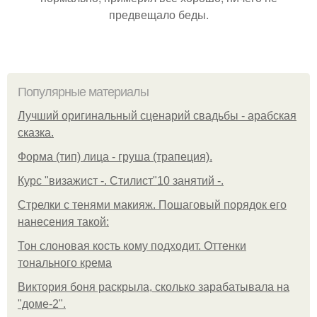
предвещало беды.
Популярные материалы
Лучший оригинальный сценарий свадьбы - арабская
сказка.
Форма (тип) лица - груша (трапеция).
Курс "визажист -. Стилист"10 занятий -.
Стрелки с тенями макияж. Пошаговый порядок его
нанесения такой:
Тон слоновая кость кому подходит. Оттенки
тонального крема
Виктория боня раскрыла, сколько зарабатывала на
"доме-2".