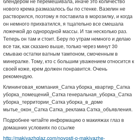
блендером не перемешивала, иначе это количество
нового крема размазалось бы по стенке. Вазелин не
растворился, поэтому я поставила в морозилку, и когда
он немного прихватился, я тщательно все смешала
ложечкой до однородной массы. И так несколько раз.
Теперь он там и стоит. Беру по утрам немного и делаю
все так, как сказано выше, только через минут 30
смываю остатки ватным тампоном, смоченным в
минералке. Тому, кто с большим уважением относится к
своей коже, крем должен понравится. Очень
рекомендую.
Клининговая_компания_Сатка уборка_квартир_Сатка
уборка_помещений_Сатка генеральная_уборка_Сатка
уборка_территории_Сатка уборка_в_доме
мытье_окон_Сатка Сатка_реклама Сатка_объявления.
Подробнее читайте информацию о макияжах глаз в
домашних условиях по ссылке
http://makiyazhglaz.com/novosti-o-makiyazhe-