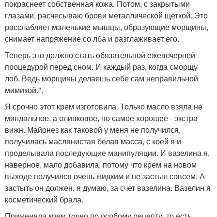
покраснеет собственная кожа. Потом, с закрытыми
глазами, расчесываю брови металлической щеткой. Это
расслабляет маленькие мышцы, образующие морщины,
снимает напряжение со лба и разглаживает его.
Теперь это должно стать обязательной ежевечерней
процедурой перед сном. И каждый раз, когда сморщу
лоб. Ведь морщины делаешь себе сам неправильной
мимикой.".
Я срочно этот крем изготовила. Только масло взяла не
миндальное, а оливковое, но самое хорошее - экстра
вижн. Майонез как таковой у меня не получился,
получилась маслянистая белая масса, с коей я и
проделывала последующие манипуляции. И вазелина я,
наверное, мало добавила, потому что крем на новом
выходе получился очень жидким и не застыл совсем. А
застыть он должен, я думаю, за счет вазелина. Вазелин я
косметический брала.
Применяла крем точно по особому рецепту, то есть