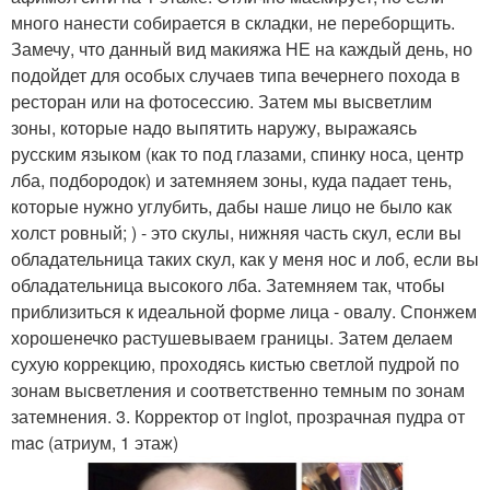
много нанести собирается в складки, не переборщить.
Замечу, что данный вид макияжа НЕ на каждый день, но
подойдет для особых случаев типа вечернего похода в
ресторан или на фотосессию. Затем мы высветлим
зоны, которые надо выпятить наружу, выражаясь
русским языком (как то под глазами, спинку носа, центр
лба, подбородок) и затемняем зоны, куда падает тень,
которые нужно углубить, дабы наше лицо не было как
холст ровный; ) - это скулы, нижняя часть скул, если вы
обладательница таких скул, как у меня нос и лоб, если вы
обладательница высокого лба. Затемняем так, чтобы
приблизиться к идеальной форме лица - овалу. Спонжем
хорошенечко растушевываем границы. Затем делаем
сухую коррекцию, проходясь кистью светлой пудрой по
зонам высветления и соответственно темным по зонам
затемнения. 3. Корректор от inglot, прозрачная пудра от
mac (атриум, 1 этаж)