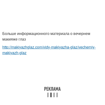
Больше информационного материала о вечернем
макияже глаз
http://makiyazhglaz.com/vidy-makiyazha-glaz/vecherniy-
makiyazh-glaz