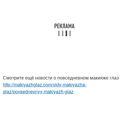
Смотрите ещё новости о повседневном макияже глаз
http://makiyazhglaz.com/vidy-makiyazha-
glaz/povsednevnyy-makiyazh-glaz