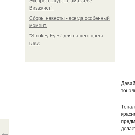
Экспресс - курс "Сама Себе
Визажист".
Сборы невесты - всегда особенный
момент.
"Smokey Eyes" для вашего цвета
глаз:
Давай
тонал
Тонал
красн
предм
делае
⇦