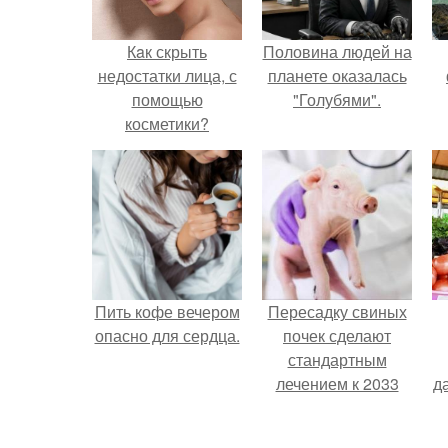
Кaк скрыть
Половина людей на
недостатки лица, с
планете оказалась
помощью
"Голубями".
косметики?
Пить кофе вечером
Пересадку свиных
опасно для сердца.
почек сделают
стандартным
лечением к 2033
д
году в Японии.
с