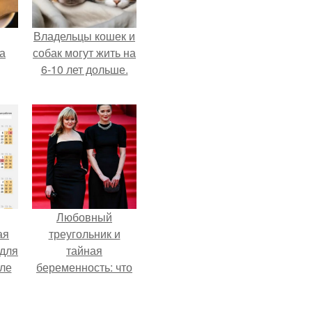
Владельцы кошек и
за
собак могут жить на
6-10 лет дольше.
Любовный
ая
треугольник и
 для
тайная
але
беременность: что
т.
скрывает
наследница Никиты