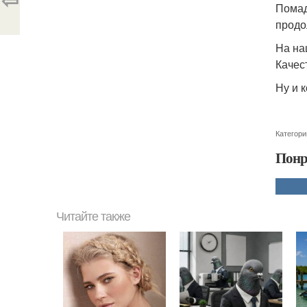
Помад
продо
Hа на
Качес
Ну и 
Категори
Понр
Читайте также