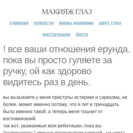
МАКИЯЖ ГЛАЗ
главная
новости
виды макияжа
цвет глаз
инструкции
фото
! все ваши отношения ерунда.
пока вы просто гуляете за
ручку, ой как здорово
видитесь раз в день.
вы вызываете у меня приступы истерики и сарказма, не
более, может именно потому, что я лет в тринадцать
была именно такой, а теперь меня тошнит от
воспоминаний.
так вот, уважаемые мои ребятишки, пока вы
"встречаетесь" именно посредством гуляний - ни черта