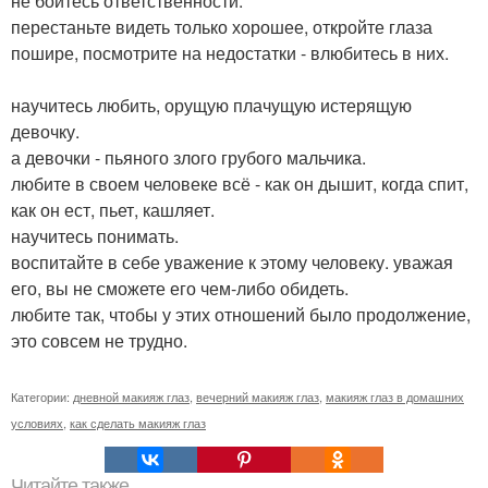
не бойтесь ответственности.
перестаньте видеть только хорошее, откройте глаза
пошире, посмотрите на недостатки - влюбитесь в них.
научитесь любить, орущую плачущую истерящую
девочку.
а девочки - пьяного злого грубого мальчика.
любите в своем человеке всё - как он дышит, когда спит,
как он ест, пьет, кашляет.
научитесь понимать.
воспитайте в себе уважение к этому человеку. уважая
его, вы не сможете его чем-либо обидеть.
любите так, чтобы у этих отношений было продолжение,
это совсем не трудно.
Категории:
дневной макияж глаз
,
вечерний макияж глаз
,
макияж глаз в домашних
условиях
,
как сделать макияж глаз
Читайте также