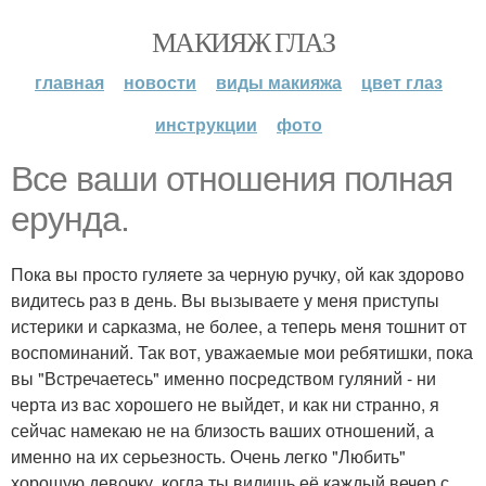
МАКИЯЖ ГЛАЗ
главная
новости
виды макияжа
цвет глаз
инструкции
фото
Все ваши отношения полная
ерунда.
Пока вы просто гуляете за черную ручку, ой как здорово
видитесь раз в день. Вы вызываете у меня приступы
истерики и сарказма, не более, а теперь меня тошнит от
воспоминаний. Так вот, уважаемые мои ребятишки, пока
вы "Встречаетесь" именно посредством гуляний - ни
черта из вас хорошего не выйдет, и как ни странно, я
сейчас намекаю не на близость ваших отношений, а
именно на их серьезность. Очень легко "Любить"
хорошую девочку, когда ты видишь её каждый вечер с