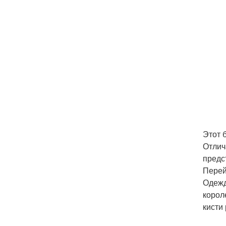
Этот 
Отлич
предс
Перей
Одежд
корол
кисти