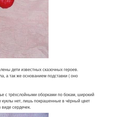
влены дети известных сказочных героев.
, а так же основанием подставки ( оно
атье с трёхслойными оборками по бокам, широкий
 у куклы нет, лишь покрашенные в чёрный цвет
в виде сердечек.