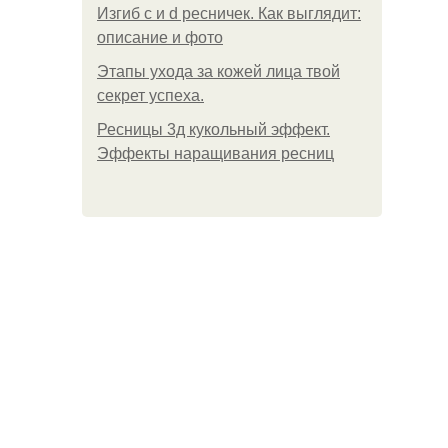
Изгиб c и d ресничек. Как выглядит:
описание и фото
Этапы ухода за кожей лица твой
секрет успеха.
Ресницы 3д кукольный эффект.
Эффекты наращивания ресниц