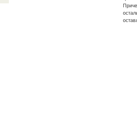
Приче
остал
остав