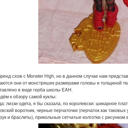
бренд схож с Monster High, но в данном случае нам предста
аются они от монстряшек размерами головы и толщиной тела
тавлено в виде герба школы EAH.
дём к обзору самой куклы:
а: лиззи одета, я бы сказала, по королевски: шикарное пл
евский воротник, черные перчаточки (перчаток как таковых
 рук и браслеты), прикольные сетчатые колготки с рисунком 