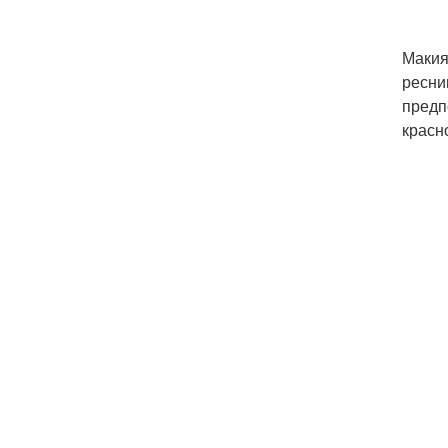
Макия
ресни
предп
красн