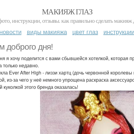
МАКИЯЖ ГЛАЗ
фото, инструкции, отзывы. как правильно сделать макияж д
новости
виды макияжа
цвет глаз
инструкци
м доброго дня!
ня я хочу поделится с вами сбывшейся хотелкой, которая п
а только недавно.
кла Ever After High - лиззи хартц (дочь червонной королевы
ой, из-за чего у неё немного упрощена раскраска аксессуар
й куколкой этого бренда оказалась!