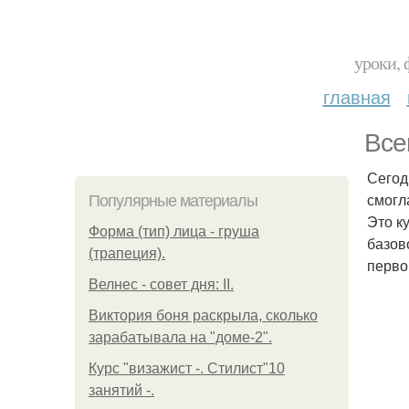
уроки, 
главная
Все
Сегод
смогл
Популярные материалы
Это ку
Форма (тип) лица - груша
базов
(трапеция).
перво
Велнес - совет дня: II.
Виктория боня раскрыла, сколько
зарабатывала на "доме-2".
Курс "визажист -. Стилист"10
занятий -.