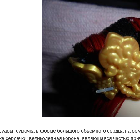
суары: сумочка в форме большого объёмного сердца на рем
ке сердечки; великолепная корона, являющаяся частью при