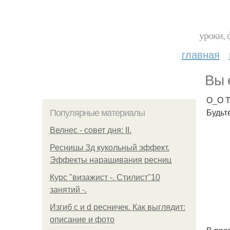
уроки, 
главная
Вы 
О_О T
Будьт
Популярные материалы
Велнес - совет дня: II.
Ресницы 3д кукольный эффект.
Эффекты наращивания ресниц
Курс "визажист -. Стилист"10
занятий -.
Изгиб c и d ресничек. Как выглядит:
описание и фото