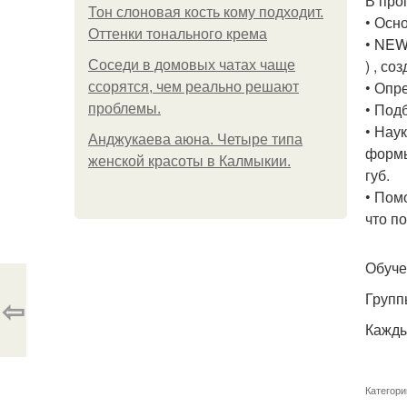
В про
Тон слоновая кость кому подходит.
• Осн
Оттенки тонального крема
• NEW
) , с
Соседи в домовых чатах чаще
• Опр
ссорятся, чем реально решают
• Под
проблемы.
• Нау
Анджукаева аюна. Четыре типа
формы
женской красоты в Калмыкии.
губ.
• Пом
что п
Обуче
Групп
⇦
Кажды
Категори