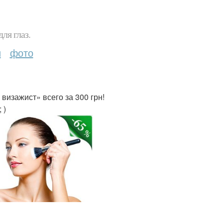
ля глаз.
и
фото
визажист» всего за 300 грн!
 )