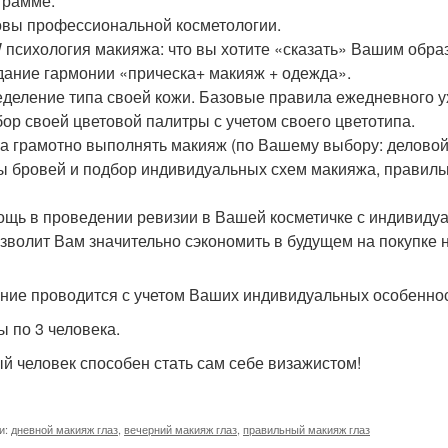
грамме:
овы профессиональной косметологии.
 психология макияжа: что вы хотите «сказать» Вашим образо
оздание гармонии «прическа+ макияж + одежда».
еделение типа своей кожи. Базовые правила ежедневного у
бор своей цветовой палитры с учетом своего цветотипа.
ка грамотно выполнять макияж (по Вашему выбору: деловой
 бровей и подбор индивидуальных схем макияжа, правиль
ощь в проведении ревизии в Вашей косметичке с индивидуа
озволит Вам значительно сэкономить в будущем на покупке 
ние проводится с учетом Ваших индивидуальных особеннос
ы по 3 человека.
й человек способен стать сам себе визажистом!
и:
дневной макияж глаз
,
вечерний макияж глаз
,
правильный макияж глаз