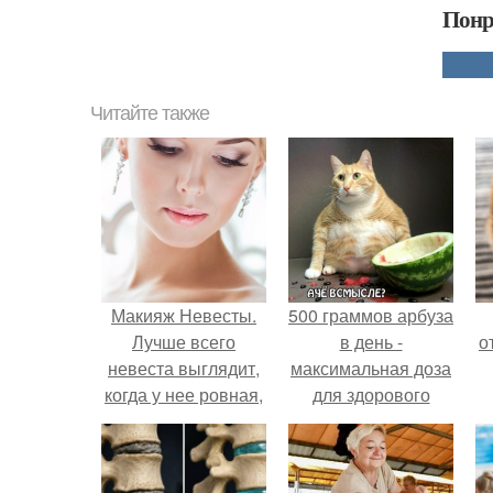
Понр
Читайте также
Макияж Невесты.
500 граммов арбуза
Лучше всего
в день -
о
невеста выглядит,
максимальная доза
когда у нее ровная,
для здорового
естественно
взрослого,
выглядящая кожа.
предупредили
врачи.