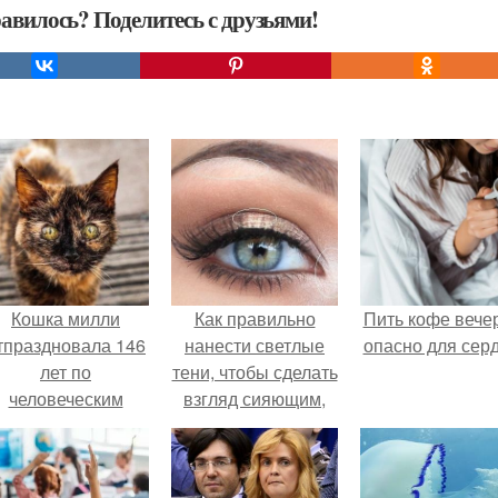
авилось? Поделитесь с друзьями!
Кошка милли
Как правильно
Пить кофе вече
тпраздновала 146
нанести светлые
опасно для серд
лет по
тени, чтобы сделать
человеческим
взгляд сияющим,
Меркам и
свежим и
претендует на
выразительным.
звание самой