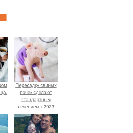
ром
Пересадку свиных
ца.
почек сделают
стандартным
лечением к 2033
году в Японии.