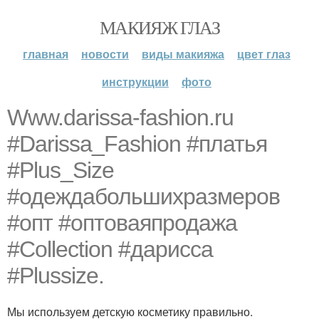
МАКИЯЖ ГЛАЗ
главная
новости
виды макияжа
цвет глаз
инструкции
фото
Www.darissa-fashion.ru
#Darissa_Fashion #платья
#Plus_Size
#одеждабольшихразмеров
#опт #оптоваяпродажа
#Collection #дарисса
#Plussize.
Мы используем детскую косметику правильно.