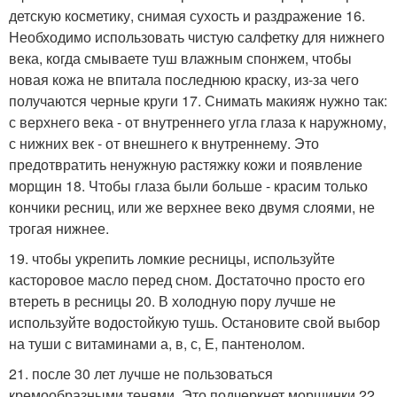
детскую косметику, снимая сухость и раздражение 16.
Необходимо использовать чистую салфетку для нижнего
века, когда смываете туш влажным спонжем, чтобы
новая кожа не впитала последнюю краску, из-за чего
получаются черные круги 17. Снимать макияж нужно так:
с верхнего века - от внутреннего угла глаза к наружному,
с нижних век - от внешнего к внутреннему. Это
предотвратить ненужную растяжку кожи и появление
морщин 18. Чтобы глаза были больше - красим только
кончики ресниц, или же верхнее веко двумя слоями, не
трогая нижнее.
19. чтобы укрепить ломкие ресницы, используйте
касторовое масло перед сном. Достаточно просто его
втереть в ресницы 20. В холодную пору лучше не
используйте водостойкую тушь. Остановите свой выбор
на туши с витаминами а, в, с, Е, пантенолом.
21. после 30 лет лучше не пользоваться
кремообразными тенями. Это подчеркнет морщинки 22.