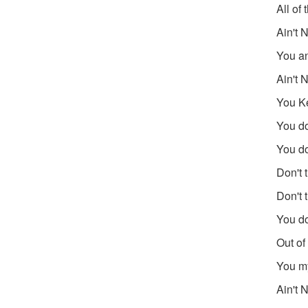
All of
Ain't 
You an
Ain't 
You Ke
You do
You do
Don't t
Don't t
You do
Out of 
You my
Ain't 