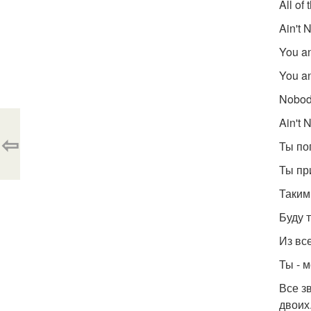
All of
Ain't 
You an
You an
Nobody
Ain't 
⇦
Ты по
Ты пр
Таким
Буду т
Из вс
Ты - 
Все з
двоих