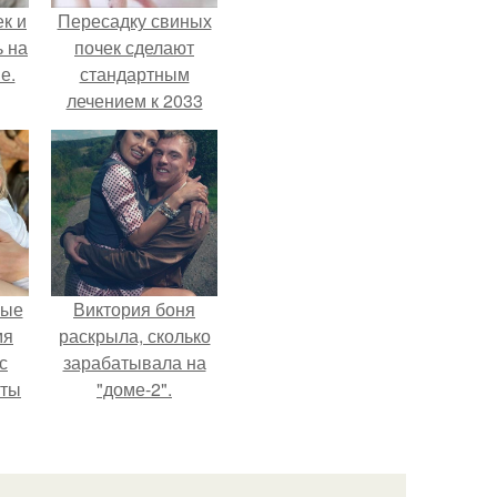
к и
Пересадку свиных
ь на
почек сделают
е.
стандартным
лечением к 2033
году в Японии.
вые
Виктория боня
мя
раскрыла, сколько
с
зарабатывала на
аты
"доме-2".
оту
на