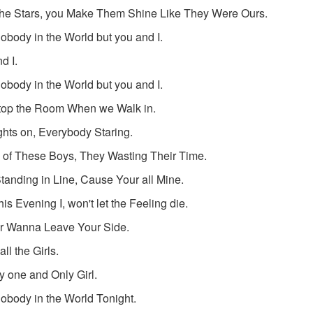
 the Stars, you Make Them Shine Like They Were Ours.
Nobody in the World but you and I.
d I.
Nobody in the World but you and I.
top the Room When we Walk in.
ghts on, Everybody Staring.
ll of These Boys, They Wasting Their Time.
tanding in Line, Cause Your all Mine.
is Evening I, won't let the Feeling die.
er Wanna Leave Your Side.
all the Girls.
 one and Only Girl.
Nobody in the World Tonight.