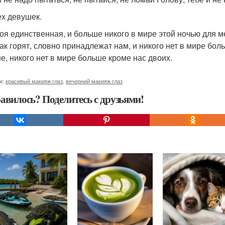
ех девушек.
моя единственная, и больше никого в мире этой ночью для м
так горят, словно принадлежат нам, и никого нет в мире боль
е, никого нет в мире больше кроме нас двоих.
и:
красивый макияж глаз
,
вечерний макияж глаз
авилось? Поделитесь с друзьями!