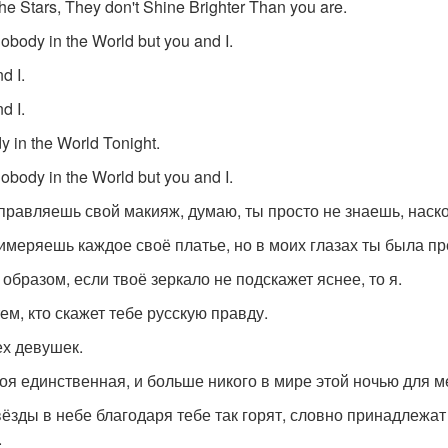
 the Stars, They don't Shine Brighter Than you are.
Nobody in the World but you and I.
d I.
d I.
 in the World Tonight.
Nobody in the World but you and I.
правляешь свой макияж, думаю, ты просто не знаешь, наско
имеряешь каждое своё платье, но в моих глазах ты была пр
 образом, если твоё зеркало не подскажет яснее, то я.
ем, кто скажет тебе русскую правду.
ех девушек.
моя единственная, и больше никого в мире этой ночью для м
вёзды в небе благодаря тебе так горят, словно принадлежат
.