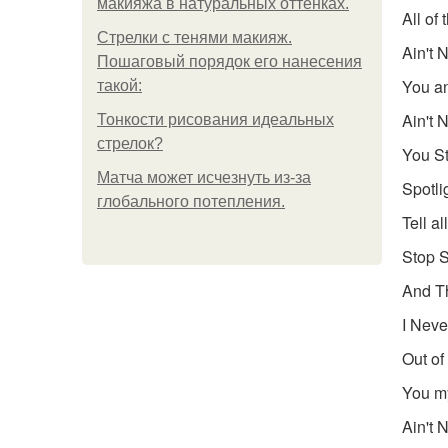
макияжа в натуральных оттенках.
All of
Стрелки с тенями макияж.
Ain't 
Пошаговый порядок его нанесения
You an
такой:
Ain't 
Тонкости рисования идеальных
стрелок?
You S
Матча может исчезнуть из-за
Spotli
глобального потепления.
Tell a
Stop S
And Th
I Nev
Out of 
You my
Ain't 