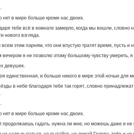
.
о нет в мире больше кроме нас двоих.
даря тебе всё в комнате замерло, когда мы вошли, словно 
ти нового взгляда.
 всем этим парням, что они впустую тратят время, пусть и 
м вечером я не позволю этому большому чувству умереть, я 
ех девушек.
моя единственная, и больше никого в мире этой ночью для м
вёзды в небе благодаря тебе так горят, словно принадлежат
.
.
о нет в мире больше кроме нас двоих.
ё продолжаешь гадать, нужна ли мне, но можешь даже и не 
и не надо пытаться, не пытайся, не ломай Голову, тебе и не 