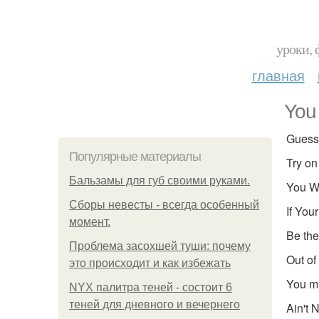
уроки, 
главная
You 
Guess 
Популярные материалы
Try on
Бальзамы для губ своими руками.
You We
Сборы невесты - всегда особенный
If Your
момент.
Be the
Проблема засохшей туши: почему
Out of 
это происходит и как избежать
You my
NYX палитра теней - состоит 6
теней для дневного и вечернего
Ain't 