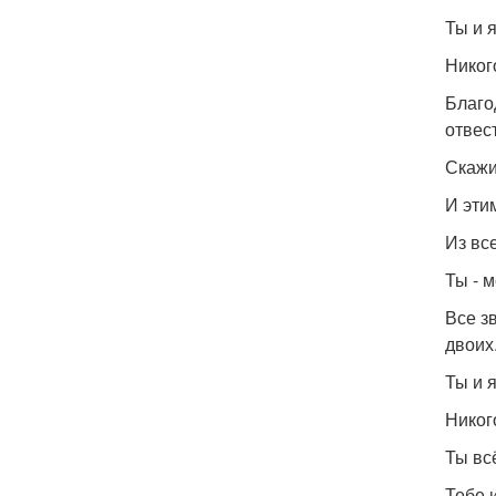
Ты и я
Никог
Благо
отвес
Скажи
И эти
Из вс
Ты - 
Все з
двоих
Ты и я
Никог
Ты вс
Тебе 