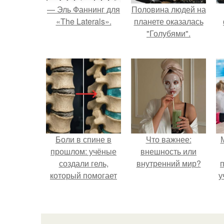
— Эль Фаннинг для
Половина людей на
«The Laterals».
планете оказалась
"Голубями".
Боли в спине в
Что важнее:
прошлом: учёные
внешность или
создали гель,
внутренний мир?
который помогает
у
восстанавливать
межпозвоночные
диски.