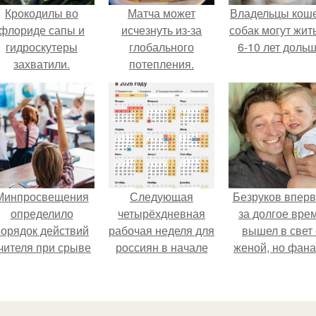
Крокодилы во
Матча может
Владельцы коше
флориде сапы и
исчезнуть из-за
собак могут жит
гидроскутеры
глобального
6-10 лет дольш
захватили.
потепления.
Минпросвещения
Следующая
Безруков впер
определило
четырёхдневная
за долгое вре
порядок действий
рабочая неделя для
вышел в свет 
чителя при срыве
россиян в начале
женой, но фан
урока.
ноября наступит.
не оценили
скромную крас
Анны: "какая о
скучная.