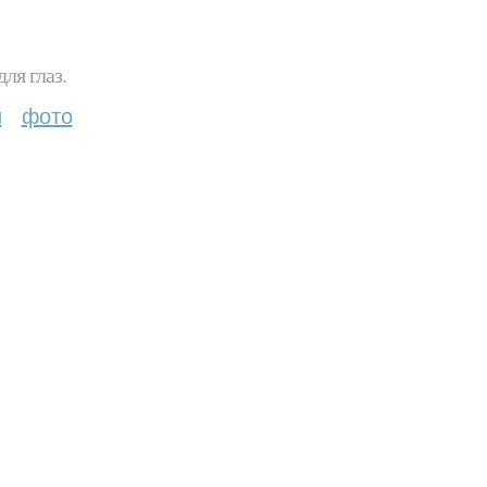
ля глаз.
и
фото