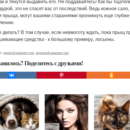
так и тянутся выдавить его. Не поддавайтесь! Как бы тщате
дурой, это не спасет вас от последствий. Ведь кожное сало
и прыща, могут вашими стараниями проникнуть еще глубже 
лению.
е делать? В том случае, если невмоготу ждать, пока прыщ п
шивающие средства - к большому примеру, лосьоны.
и:
дневной макияж глаз
,
вечерний макияж глаз
авилось? Поделитесь с друзьями!