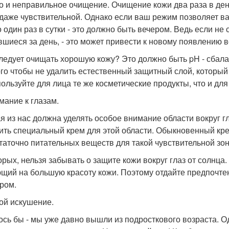
о и неправильное очищение. Очищение кожи два раза в день
 даже чувствительной. Однако если ваш режим позволяет ва
о один раз в сутки - это должно быть вечером. Ведь если не 
вшиеся за день, - это может привести к новому появлению
ледует очищать хорошую кожу? Это должно быть pH - сбалан
ого чтобы не удалить естественный защитный слой, которы
пользуйте для лица те же косметические продукты, что и для
мание к глазам.
я из нас должна уделять особое внимание области вокруг г
ить специальный крем для этой области. Обыкновенный кре
таточно питательных веществ для такой чувствительной зо
орых, нельзя забывать о защите кожи вокруг глаз от солнца.
щий на большую красоту кожи. Поэтому отдайте предпочтени
ром.
лой искушение.
ось бы - мы уже давно вышли из подросткового возраста. О