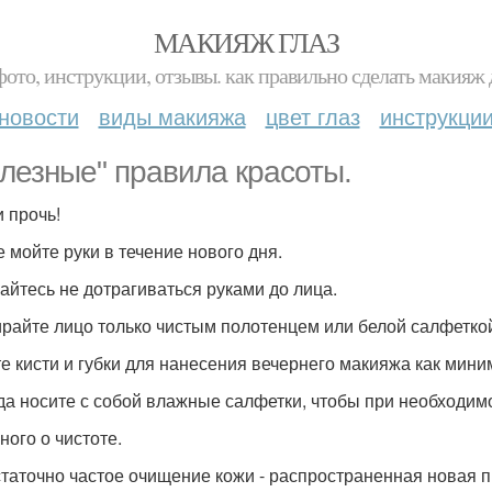
МАКИЯЖ ГЛАЗ
фото, инструкции, отзывы. как правильно сделать макияж д
новости
виды макияжа
цвет глаз
инструкци
лезные" правила красоты.
и прочь!
е мойте руки в течение нового дня.
райтесь не дотрагиваться руками до лица.
ирайте лицо только чистым полотенцем или белой салфетко
те кисти и губки для нанесения вечернего макияжа как мини
гда носите с собой влажные салфетки, чтобы при необходимо
ного о чистоте.
таточно частое очищение кожи - распространенная новая п