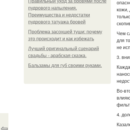
Правильный уход за бровями после
опасн
пудрового напыления.
кожи,
Преимущества и недостатки
тольк
пудрового татуажа бровей
скопи
Проблема засохшей туши: почему
Чем с
это происходит и как избежать
для т
не ис
Лучший оригинальный сценарий
свадьбы - арабская сказка.
3. вни
Бальзамы для губ своими руками.
Кажда
нанос
недос
Во-вт
влияю
фильт
4. до
Казал
⇦