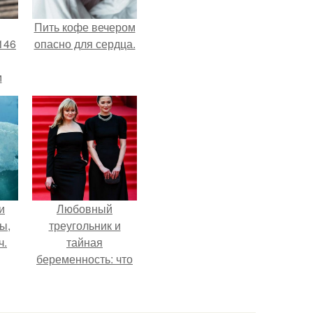
Пить кофе вечером
146
опасно для сердца.
м
а
й
.
и
Любовный
ы,
треугольник и
ч.
тайная
беременность: что
скрывает
наследница Никиты
Михалкова?