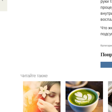
руки 
проце
внутр
воспа
Что ж
подсу
Категори
Понр
Читайте также