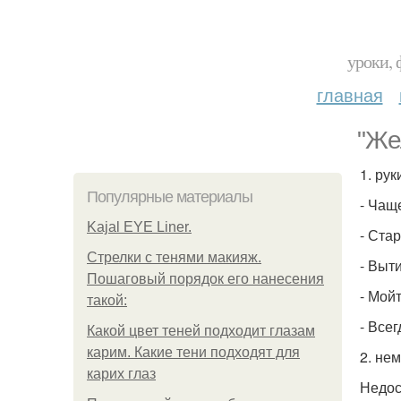
уроки, 
главная
"Же
1. рук
Популярные материалы
- Чащ
Kajal EYE Liner.
- Ста
Стрелки с тенями макияж.
- Выт
Пошаговый порядок его нанесения
- Мой
такой:
- Все
Какой цвет теней подходит глазам
карим. Какие тени подходят для
2. нем
карих глаз
Недос