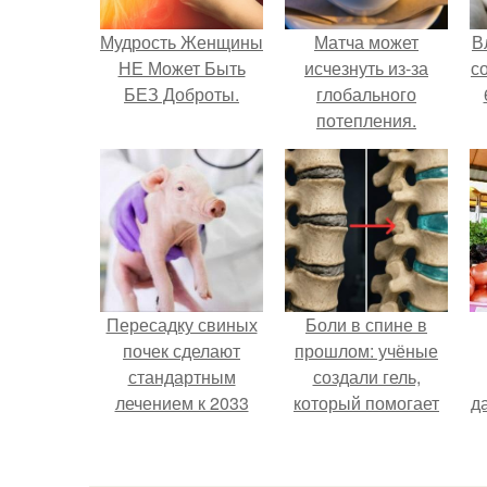
Мудрость Женщины
Матча может
В
НЕ Может Быть
исчезнуть из-за
с
БЕЗ Доброты.
глобального
потепления.
Пересадку свиных
Боли в спине в
почек сделают
прошлом: учёные
стандартным
создали гель,
лечением к 2033
который помогает
д
году в Японии.
восстанавливать
межпозвоночные
с
диски.