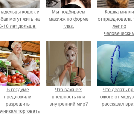
ладельцы кошек и
Мы подбираем
Кошка милли
обак могут жить на
макияж по форме
отпраздновала 
6-10 лет дольше.
глаз.
лет по
человечески
Меркам и
претендует н
звание само
старой в мире
В госдуме
Что важнее:
Что делать пр
предложили
внешность или
ожоге от медуз
разрешить
внутренний мир?
рассказал вра
ачникам торговать
своей
ельхозпродукцией
в людных местах.