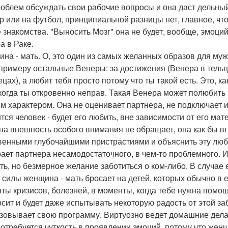
роблем обсуждать свои рабочие вопросы и она даст дельны
тр или на футбол, принципиальной разницы нет, главное, чт
 знакомства. "Выносить Мозг" она не будет, вообще, эмоций
а в Раке.
на - мать. О, это один из самых желанных образов для муж
к примеру остальные Венеры: за достижения (Венера в тельце)
ецах), а любит тебя просто потому что ты такой есть. Это, к
когда ты откровенно неправ. Такая Венера может полюбить ко
м характером. Она не оценивает партнера, не подключает и
тся человек - будет его любить, вне зависимости от его мат
на внешность особого внимания не обращает, она как бы вгл
венными глубочайшими пристрастиями и объяснить эту люб
ает партнера несамодостаточного, в чем-то проблемного. И
ть, но безмерное желание заботиться о ком-либо. В случае 
е силы женщина - мать бросает на детей, которых обычно в
ты кризисов, болезней, в моменты, когда тебе нужна помощь
осит и будет даже испытывать некоторую радость от этой з
зовывает свою программу. Виртуозно ведет домашние дела,
потребуется чуткость в проявлении эмоций, потому что жен