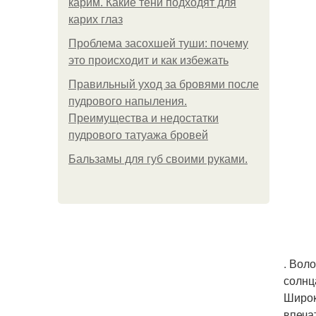
карим. Какие тени подходят для
карих глаз
Проблема засохшей туши: почему
это происходит и как избежать
Правильный уход за бровями после
пудрового напыления.
Преимущества и недостатки
пудрового татуажа бровей
Бальзамы для губ своими руками.
. Вол
солнц
Широк
впеча