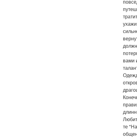
повсе
путеш
трати
ухажи
сильн
верну
должн
потер
вами и
талан
Одежд
откро
драго
Конеч
прави
длинн
Любит
те "Н
общен