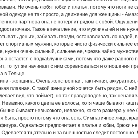
овками. Не очень любят юбки и платья, потому что ноги не
ной одежде не так просто, а движение для женщины - Амазо
ленного партнера она не потерпит рядом с собой. Ощущение
одостаточная. Такое впечатление, что мужчины ей и не нуж
атывать деньги, забивать гвозди, останавливать лошадей, в
ет спортивных мужчин, которые чисто физически сильнее е
е, нужен очень сильный, сильнее ее, чрезвычайно мужеств
она остается с подкаблучниками, потому что даже равного по
ит, то тут же начинает с ним соревноваться и отношения п
а в Тельце.
на - женщина. Очень женственная, тактичная, аккуратная, с
акая плавная. С такой женщиной хочется быть рядом. С ней
делает вид, что поймет), но так правдоподобно, так ненавязч
. Неважно, какого цвета ее волосы, хотя чаще бывают кашта
обычно бывают невысокого, неважно, какого размера у нее 
ся быть, просто потому что она есть. Симпатичное лицо, кра
 фигура. Одеваться предпочитает в платья и юбки, брюки не
. Одевается тщательно и за внешностью следит постоянно. 