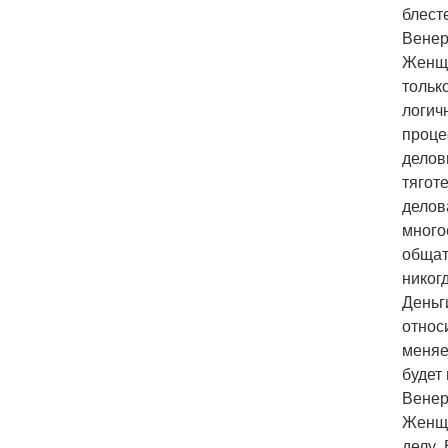
блест
Венер
Женщи
тольк
логич
проце
делов
тягот
делов
много
общат
никог
Деньг
относ
меняе
будет 
Венер
Женщи
делу.