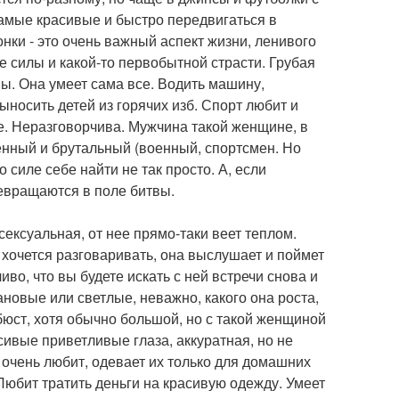
 самые красивые и быстро передвигаться в
нки - это очень важный аспект жизни, ленивого
 силы и какой-то первобытной страсти. Грубая
ны. Она умеет сама все. Водить машину,
ыносить детей из горячих изб. Спорт любит и
е. Неразговорчива. Мужчина такой женщине, в
енный и брутальный (военный, спортсмен. Но
 силе себе найти не так просто. А, если
ревращаются в поле битвы.
ексуальная, от нее прямо-таки веет теплом.
 хочется разговаривать, она выслушает и поймет
иво, что вы будете искать с ней встречи снова и
новые или светлые, неважно, какого она роста,
бюст, хотя обычно большой, но с такой женщиной
сивые приветливые глаза, аккуратная, но не
 очень любит, одевает их только для домашних
Любит тратить деньги на красивую одежду. Умеет