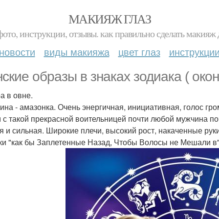
МАКИЯЖ ГЛАЗ
фото, инструкции, отзывы. как правильно сделать макияж д
новости
виды макияжа
цвет глаз
инструкци
ские образы в знаках зодиака ( окон
а в овне.
на - амазонка. Очень энергичная, инициативная, голос гр
 с такой прекрасной воительницей почти любой мужчина по
я и сильная. Широкие плечи, высокий рост, накаченные руки
ки "как бы Заплетенные Назад, Чтобы Волосы не Мешали в