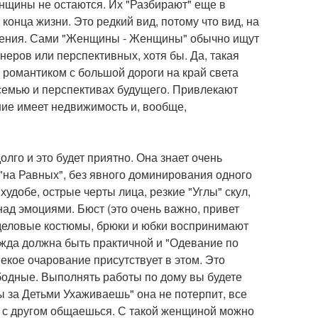
енщины не остаются. Их "Разбирают" еще в
онца жизни. Это редкий вид, потому что вид, на
еления. Сами "Женщины - Женщины" обычно ищут
неров или перспективных, хотя бы. Да, такая
романтиком с большой дороги на край света
ь семью и перспективах будущего. Привлекают
ние имеет недвижимость и, вообще,
лго и это будет приятно. Она знает очень
"на Равных", без явного доминирования одного
 худобе, острые черты лица, резкие "Углы" скул,
над эмоциями. Бюст (это очень важно, привет
деловые костюмы, брюки и юбки воспринимают
ежда должна быть практичной и "Одевание по
екое очарование присутствует в этом. Это
бодные. Выполнять работы по дому вы будете
ы за Детьми Ухаживаешь" она не потерпит, все
то с другом общаешься. С такой женщиной можно