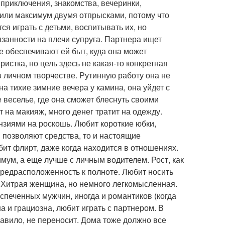
приключения, знакомства, вечеринки,
 или максимум двумя отпрысками, потому что
ся играть с детьми, воспитывать их, но
бязанности на плечи супруга. Партнера ищет
ые обеспечивают ей быт, куда она может
стка, но цель здесь не какая-то конкретная
 в личном творчестве. Рутинную работу она не
на тихие зимние вечера у камина, она уйдет с
де веселье, где она сможет блеснуть своими
т на макияж, много денег тратит на одежду.
нзиями на роскошь. Любит короткие юбки,
и позволяют средства, то и настоящие
бит флирт, даже когда находится в отношениях.
имум, а еще лучше с личным водителем. Рост, как
предрасположенность к полноте. Любит носить
. Хитрая женщина, но немного легкомысленная.
еспеченных мужчин, иногда и романтиков (когда
на и грациозна, любит играть с партнером. В
авило, не переносит. Дома тоже должно все