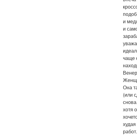
кросс
подоб
и мед
и сам
зараб
уважа
идеал
чаще 
наход
Венер
Женщи
Она т
(или с
снова
хотя 
хочет
худая
работ