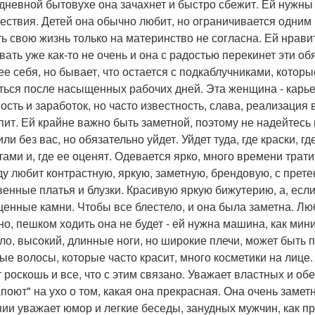
дневной бытовухе она зачахнет и быстро сбежит. Ей нужны 
ествия. Детей она обычно любит, но ограничивается одним
ть свою жизнь только на материнство не согласна. Ей нравит
вать уже как-то не очень и она с радостью перекинет эти о
ее себя, но бывает, что остается с подкаблучниками, котор
ться после насыщенных рабочих дней. Эта женщина - карьери
ость и заработок, но часто известность, слава, реализация
пит. Ей крайне важно быть заметной, поэтому не надейтесь 
ли без вас, но обязательно уйдет. Уйдет туда, где краски, г
тами и, где ее оценят. Одевается ярко, много времени трати
у любит контрастную, яркую, заметную, брендовую, с прете
венные платья и блузки. Красивую яркую бижутерию, а, есл
ценные камни. Чтобы все блестело, и она была заметна. Лю
но, пешком ходить она не будет - ей нужна машина, как мин
ло, высокий, длинные ноги, но широкие плечи, может быть 
ые волосы, которые часто красит, много косметики на лице
 роскошь и все, что с этим связано. Уважает властных и об
апоют" на ухо о том, какая она прекрасная. Она очень замет
ии уважает юмор и легкие беседы, занудных мужчин, как пр