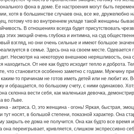
онального фона в доме. Ее настроения могут быть перемен
ии, хотя в большинстве случаев она, все же, дружелюбно н
ец, потому что во внутреннем укладе такой женщины быва
ойчивость. В отношениях всегда будет присутствовать чре
да этих эмоций очень глубока и интимна, на суд обществен
рвый взгляд, но они очень сильные и имеют большое значе
реализуется в семье. Здесь она на своем месте. Одевается 
едит. Несмотря на некоторую внешнюю неряшливость, она о
ся находиться. От нее как будто исходит тепло и доброта. Т
те, что становится особенно заметно с годами. Мужчину прим
о каким-то причинам не готов иметь детей или не любит их.
ку и обращается, по большому счету, с ними одинаково. Хот
 она склонна вести себя, как маленькая девочка, демонстр
а во Льве.
на - актриса. О, это женщина - огонь! Яркая, быстрая, эмо
и тут носят, в большой степени, показной характер. Она ст
му закрыть ее дома не получится. Она как будто все время и
а она переигрывает, кривляется, слишком экспрессивно себ