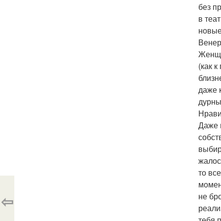
без п
в теа
новые
Венер
Женщи
(как 
близн
даже 
дурны
Нрави
Даже 
собст
выбир
жалос
то вс
момен
⇦
не бр
реали
тебя 