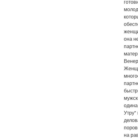
готов
молод
котор
обесп
женщи
она н
партн
матер
Венер
Женщи
много
партне
быстр
мужск
одина
Утру"
делов
поров
на ра