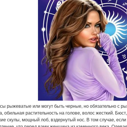
осы рыжеватые или могут быть черные, но обязательно с ры
а, обильная растительность на голове, волос жесткий. Бюст
ие скулы, мощный лоб, вздернутый нос. В том случае, если
тление, что перед вами женщина из каменного века. Одевае