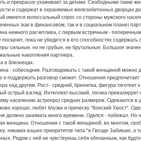
ить и прекрасно ухаживает за детьми. Свободными такие ж
ости и содержат в охраняемых железобетонных дворцах до к
ый имеется колоссальный спрос со стороны мужского нас
еченных (как в финансовом, так и в социальном плане) парт
на немного расчетлива, с первым встречным - поперечным 
е поскачет, пока не убедится в его способностях содержат
еры сильные, но не грубые, не брутальные. Большое значе
иальные накопления партнера.
а в близнецах.
на - собеседник. Разговаривать с такой женщиной можно до
е и поддержать разговор сможет. Отношения предпочитает 
ра над другим. Рост - средний, брюнетка, фигура тяготеет к
ый острый взгляд. Интеллект высокий, логика превалирует 
ому населению астропро) средних размеров. Одеваются в 
ково хорошо, любят блузки и прическу "Конский Хвост". Од
 не должно занимать много времени. Оделся - побежал. Но н
ая женщина. Отношения с такой женщиной, во многом, сво
ну, никаких ваших приоритетов типа "я Гвозди Забиваю, а т
вных. Рядом с ней не чувствуешь себя обязанным, как буд