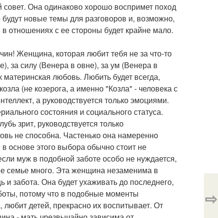
й совет. Она одинаково хорошо воспримет поход
о будут новые темы для разговоров и, возможно,
 в отношениях с ее стороны будет крайне мало.
чин! Женщина, которая любит тебя не за что-то
, за силу (Венера в овне), за ум (Венера в
ак материнская любовь. Любить будет всегда,
зла (не козерога, а именно "Козла" - человека с
нтеллект, а руководствуется только эмоциями.
ериального состояния и социального статуса.
убь зрит, руководствуется только
овь не способна. Частенько она намеренно
 в основе этого выбора обычно стоит не
если муж в подобной заботе особо не нуждается,
 ее семье много. Эта женщина незаменима в
 и забота. Она будет ухаживать до последнего,
аботы, потому что в подобные моменты
⇨
 любит детей, прекрасно их воспитывает. От
щина - мать чрезвычайно зависима от