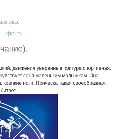
ля глаз.
и
фото
чание).
омкий, движения уверенные, фигура спортивная.
чувствует себя маленьким мальчиком. Она
, крепкие ноги. Прическа такая своеобразная.
"битве"