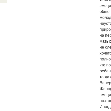
эмоци
общен
молод
неуст
приро
на пе
мать 
не сл
хочет
полно
кто п
ребен
тогда
Венер
Женщи
эмоци
поэто
Иногд