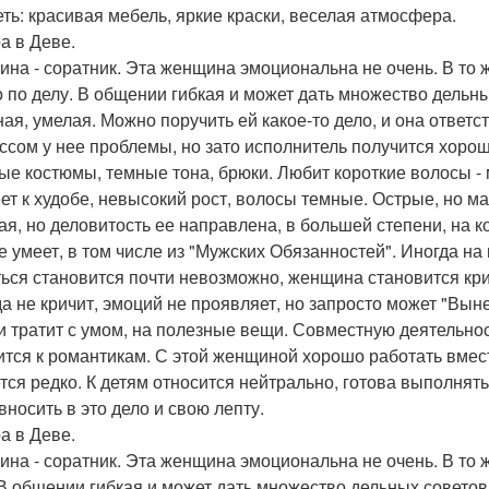
еть: красивая мебель, яркие краски, веселая атмосфера.
а в Деве.
на - соратник. Эта женщина эмоциональна не очень. В то ж
о по делу. В общении гибкая и может дать множество дельны
ная, умелая. Можно поручить ей какое-то дело, и она ответ
ссом у нее проблемы, но зато исполнитель получится хоро
ые костюмы, темные тона, брюки. Любит короткие волосы - 
еет к худобе, невысокий рост, волосы темные. Острые, но
ая, но деловитость ее направлена, в большей степени, на к
е умеет, в том числе из "Мужских Обязанностей". Иногда на
ься становится почти невозможно, женщина становится кри
да не кричит, эмоций не проявляет, но запросто может "Вы
и тратит с умом, на полезные вещи. Совместную деятельнос
ится к романтикам. С этой женщиной хорошо работать вмест
тся редко. К детям относится нейтрально, готова выполнять 
вносить в это дело и свою лепту.
а в Деве.
на - соратник. Эта женщина эмоциональна не очень. В то ж
 В общении гибкая и может дать множество дельных советов.