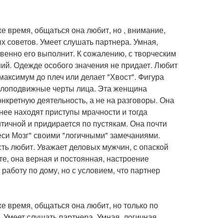
е время, общаться она любит, но , внимание,
х советов. Умеет слушать партнера. Умная,
ственно его выполнит. К сожалению, с творческим
ший. Одежде особого значения не придает. Любит
максимум до плеч или делает "Хвост". Фигура
 малоподвижные черты лица. Эта женщина
онкретную деятельность, а не на разговоры. Она
 нее находят приступы мрачности и тогда
тичной и придирается по пустякам. Она почти
неси Мозг" своими "логичными" замечаниями.
ть любит. Уважает деловых мужчин, с опаской
е, она верная и постоянная, настроение
работу по дому, но с условием, что партнер
е время, общаться она любит, но только по
 Умеет слушать партнера. Умная, логичная,