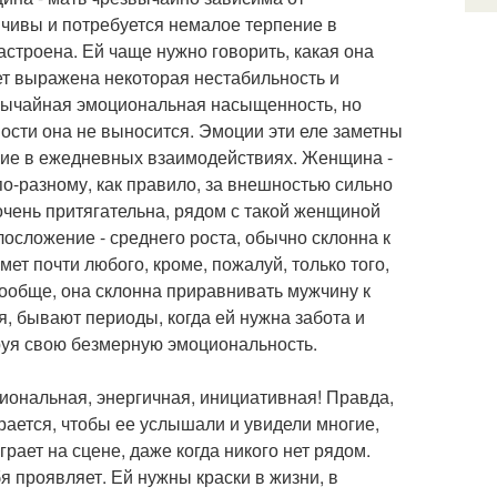
чивы и потребуется немалое терпение в
астроена. Ей чаще нужно говорить, какая она
ет выражена некоторая нестабильность и
звычайная эмоциональная насыщенность, но
ности она не выносится. Эмоции эти еле заметны
ние в ежедневных взаимодействиях. Женщина -
по-разному, как правило, за внешностью сильно
чень притягательна, рядом с такой женщиной
елосложение - среднего роста, обычно склонна к
ет почти любого, кроме, пожалуй, только того,
 Вообще, она склонна приравнивать мужчину к
я, бывают периоды, когда ей нужна забота и
ируя свою безмерную эмоциональность.
циональная, энергичная, инициативная! Правда,
арается, чтобы ее услышали и увидели многие,
грает на сцене, даже когда никого нет рядом.
я проявляет. Ей нужны краски в жизни, в