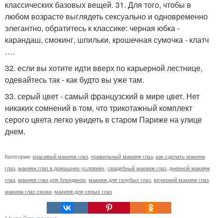
классических базовых вещей. 31. Для того, чтобы в
любом возрасте выглядеть сексуально и одновременно
элегантно, обратитесь к классике: черная юбка -
карандаш, смокинг, шпильки, крошечная сумочка - клатч
….
32. если вы хотите идти вверх по карьерной лестнице,
одевайтесь так - как будто вы уже там.
33. серый цвет - самый французский в мире цвет. Нет
никаких сомнений в том, что трикотажный комплект
серого цвета легко увидеть в старом Париже на улице
днем.
Категории:
красивый макияж глаз
,
правильный макияж глаз
,
как сделать макияж
глаз
,
макияж глаз в домашних условиях
,
свадебный макияж глаз
,
дневной макияж
глаз
,
макияж глаз для блондинок
,
макияж для голубых глаз
,
вечерний макияж глаз
,
макияж глаз смоки
,
макияж для серых глаз