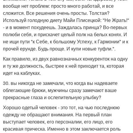
вообще нет проблем: просто много работай, и все
сложится. Все решения очень просты. Толстая?
Используй голодную диету Майи Плисецкой: "Не Жрать!"
- и в момент похудеешь. Заждалась принца? Во-первых
полюби себя, и прискачет целый полк на белых конях. И
не ищи пути "к Себе, к большому Успеху, к Гармонии" и к
прочей ерунде. Будь проще. И купи новые туфли.".
Как правило, из двух равнозначных конкуренток на одну
и ту же должность, быстрее к ней приходит та, которая
идет на каблуках.
30. вы никогда не замечали, что когда вы надеваете
облегающие брюки, мужчины сразу замечают ваше
прекрасные глаза и ослепительную улыбку?
Хорошо одетый человек - это тот, на чью последнюю
одежду не обращают внимания. На первый план
выступает человек, его персоналии, его лицо, его
красивая прическа. Именно в этом заключается роль