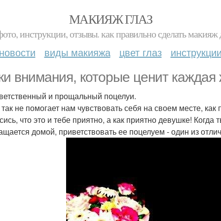
МАКИЯЖ ГЛАЗ
фото, инструкции, отзывы. как правильно сделать макияж д
новости
виды макияжа
цвет глаз
инструкци
ки внимания, которые ценит каждая
иветственный и прощальный поцелуи.
 так не помогает нам чувствовать себя на своем месте, как 
ись, что это и тебе приятно, а как приятно девушке! Когда 
ащается домой, приветствовать ее поцелуем - один из отл