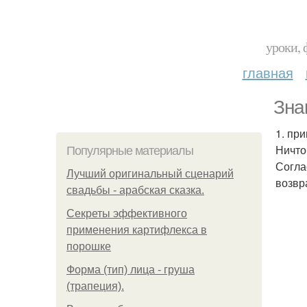
уроки, 
главная
Зна
1. пр
Ничто
Популярные материалы
Соглас
Лучший оригинальный сценарий
возвр
свадьбы - арабская сказка.
Секреты эффективного
применения картифлекса в
порошке
Форма (тип) лица - груша
(трапеция).