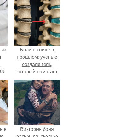
ных
Боли в спине в
т
прошлом: учёные
м
создали гель,
33
который помогает
.
восстанавливать
межпозвоночные
диски.
вые
Виктория боня
мя
раскрыла, сколько