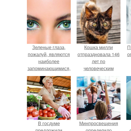
Зеленые глаза,
Кошка милли
П
пожалуй, являются
отпраздновала 146
о
наиболее
лет по
запоминающимися,
человеческим
яркими и броскими,
Меркам и
они обладают
претендует на
каким-то особым
звание самой
магнетическим
старой в мире.
эффектом.
В госдуме
Минпросвещения
предложили
определило