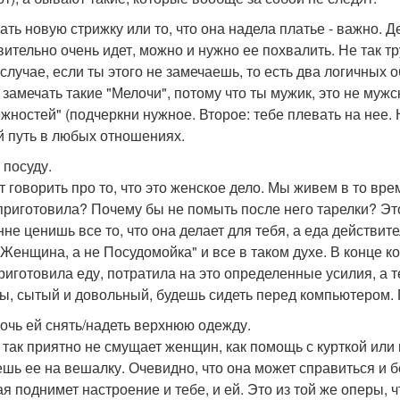
ать новую стрижку или то, что она надела платье - важно. 
вительно очень идет, можно и нужно ее похвалить. Не так тр
 случае, если ты этого не замечаешь, то есть два логичных
 замечать такие "Мелочи", потому что ты мужик, это не мужс
ежностей" (подчеркни нужное. Второе: тебе плевать на нее
й путь в любых отношениях.
 посуду.
т говорить про то, что это женское дело. Мы живем в то вре
приготовила? Почему бы не помыть после него тарелки? Это
нне ценишь все то, что она делает для тебя, а еда действите
- Женщина, а не Посудомойка" и все в таком духе. В конце ко
риготовила еду, потратила на это определенные усилия, а т
ты, сытый и довольный, будешь сидеть перед компьютером.
мочь ей снять/надеть верхнюю одежду.
 так приятно не смущает женщин, как помощь с курткой или 
шь ее на вешалку. Очевидно, что она может справиться и бе
ая поднимет настроение и тебе, и ей. Это из той же оперы, 