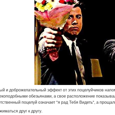
лый и доброжелательный эффект от этих поцелуйчиков напом
екоподобными обезьянами, а свое расположение показывал
тственный поцелуй означает "я рад Тебя Видеть", а прощальн
жиматься друг к другу.