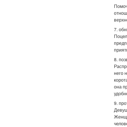
Помоч
отнош
верхн
7. обн
Поцел
предп
прият
8. поз
Распр
него н
корот
она п
удобн
9. пр
Девуш
Женщи
челов