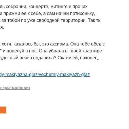
дь собрании, концерте, митинге и прочих
и прижми ее к себе, а сам начни потихоньку,
 за тобой по уже свободной территории. Так ты
я.
отя, казалось бы, это аксиома. Она тебе обед с
 и поцелуй в нос. Она убрала в твоей квартире
 чудесный вечер подарила? Скажи ей, наконец,
idy-makiyazha-glaz/vecherniy-makiyazh-glaz
ечерний макияж глаз