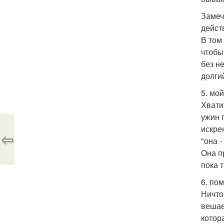
Замеч
дейст
В том
чтобы
без н
долги
5. мой
Хвати
ужин 
искре
⇦
"она 
Она п
пока 
6. по
Ничто
вешае
котор