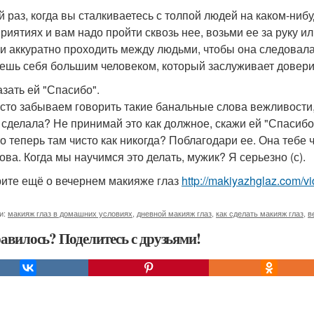
й раз, когда вы сталкиваетесь с толпой людей на каком-нибу
риятиях и вам надо пройти сквозь нее, возьми ее за руку ил
 и аккуратно проходить между людьми, чтобы она следовала
ешь себя большим человеком, который заслуживает довери
азать ей "Спасибо".
сто забываем говорить такие банальные слова вежливости, х
 сделала? Не принимай это как должное, скажи ей "Спасибо"
что теперь там чисто как никогда? Поблагодари ее. Она тебе
ова. Когда мы научимся это делать, мужик? Я серьезно (с).
ите ещё о вечернем макияже глаз
http://makiyazhglaz.com/v
и:
макияж глаз в домашних условиях
,
дневной макияж глаз
,
как сделать макияж глаз
,
в
авилось? Поделитесь с друзьями!