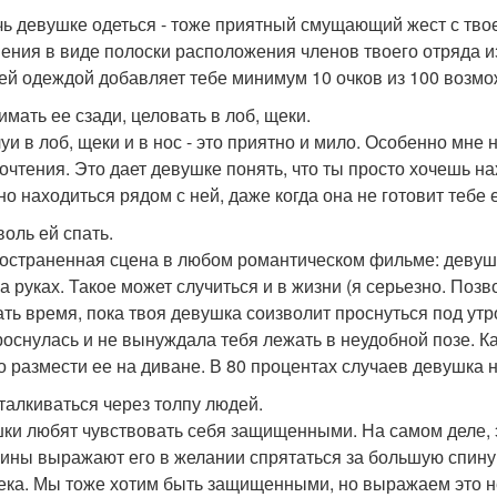
ь девушке одеться - тоже приятный смущающий жест с твое
ения в виде полоски расположения членов твоего отряда и
ей одеждой добавляет тебе минимум 10 очков из 100 возмо
имать ее сзади, целовать в лоб, щеки.
уи в лоб, щеки и в нос - это приятно и мило. Особенно мне 
очтения. Это дает девушке понять, что ты просто хочешь на
но находиться рядом с ней, даже когда она не готовит тебе 
воль ей спать.
остраненная сцена в любом романтическом фильме: девушка
а руках. Такое может случиться и в жизни (я серьезно. Позв
ать время, пока твоя девушка соизволит проснуться под утро
роснулась и не вынуждала тебя лежать в неудобной позе. К
о размести ее на диване. В 80 процентах случаев девушка не
оталкиваться через толпу людей.
ки любят чувствовать себя защищенными. На самом деле, э
ны выражают его в желании спрятаться за большую спину и
ека. Мы тоже хотим быть защищенными, но выражаем это не