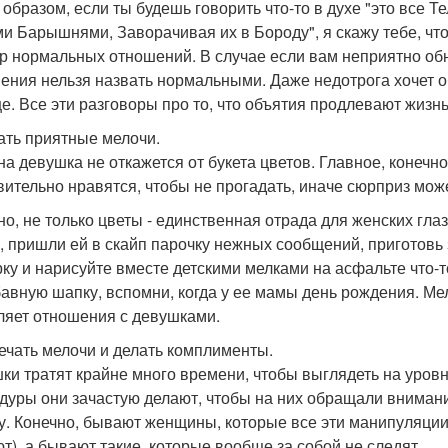
 образом, если ты будешь говорить что-то в духе "это все 
и Барышнями, Заворачивая их в Бороду", я скажу тебе, что
р нормальных отношений. В случае если вам неприятно обн
ения нельзя назвать нормальными. Даже недотрога хочет о
е. Все эти разговоры про то, что объятия продлевают жизнь 
лать приятные мелочи.
на девушка не откажется от букета цветов. Главное, конечн
вительно нравятся, чтобы не прогадать, иначе сюрприз мож
но, не только цветы - единственная отрада для женских гла
у, пришли ей в скайп парочку нежных сообщений, приготовь з
рку и нарисуйте вместе детскими мелками на асфальте что-
бавную шапку, вспомни, когда у ее мамы день рождения. Мел
ляет отношения с девушками.
мечать мелочи и делать комплименты.
ки тратят крайне много времени, чтобы выглядеть на уровн
дуры они зачастую делают, чтобы на них обращали внимани
у. Конечно, бывают женщины, которые все эти манипуляции 
т), а бывают такие, которые вообще за собой не следят.