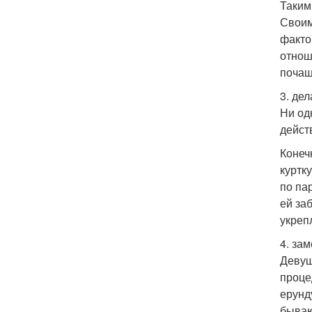
Таким
Своим
факто
отнош
почащ
3. де
Ни од
дейст
Конеч
куртк
по па
ей за
укреп
4. за
Девуш
проце
ерунд
бываю