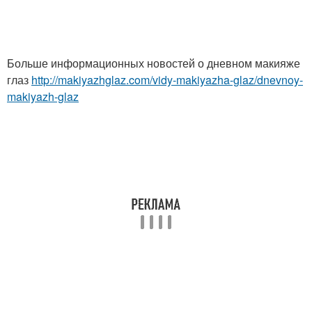
Больше информационных новостей о дневном макияже
глаз
http://makiyazhglaz.com/vidy-makiyazha-glaz/dnevnoy-
makiyazh-glaz