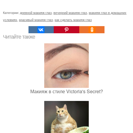
Категории:
дневной макияж глаз
,
вечерний макияж глаз
,
макияж глаз в домашних
условиях
,
красивый макияж глаз
,
как сделать макияж глаз
Читайте также
Макияж в стиле Victoria's Secret?