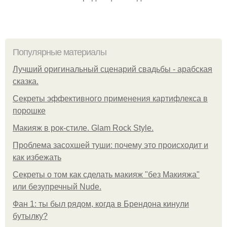
Популярные материалы
Лучший оригинальный сценарий свадьбы - арабская
сказка.
Секреты эффективного применения картифлекса в
порошке
Макияж в рок-стиле. Glam Rock Style.
Проблема засохшей туши: почему это происходит и
как избежать
Секреты о том как сделать макияж "без Макияжа"
или безупречный Nude.
Фан 1: ты был рядом, когда в Брендона кинули
бутылку?