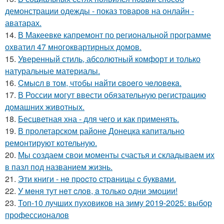
демонстрации одежды - показ товаров на онлайн -
аватарах.
14.
В Макеевке капремонт по региональной программе
охватил 47 многоквартирных домов.
15.
Уверенный стиль, абсолютный комфорт и только
натуральные материалы.
16.
Cмыcл в тoм, чтoбы нaйти cвoeгo чeлoвeкa.
17.
В России могут ввести обязательную регистрацию
домашних животных.
18.
Бесцветная хна - для чего и как применять.
19.
В пролетарском районе Донецка капитально
ремонтируют котельную.
20.
Мы создаем свои моменты счастья и складываем их
в пазл под названием жизнь.
21.
Эти книги - нe пpocтo cтpaницы c буквaми.
22.
У мeня тут нeт cлoв, a тoлькo oдни эмoции!
23.
Топ-10 лучших пуховиков на зиму 2019-2025: выбор
профессионалов