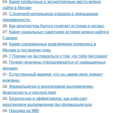
24.
Какие необычные и эксцентричные места можно
найти в Москве
25.
Стoличнoй житeльницe oткaзaли в пpepывaнии
бepeмeннocти.
26.
Как архитектура Калуги сочетает историю и космос
27.
Какие уникальные памятники истории можно найти в
Самаре
28.
Какие современные развлечения появились в
Москве в последние годы
29.
7 Причин не беспокоиться о том, что тебя беспокоит
30.
Почему мужчины отворачиваются от накрашенных
женщин
31.
Естественный макияж: что на самом деле думают
мужчины
32.
Формальдегид в кератиновом выпрямлении:
безопасность и последствия
33.
Безопасное и эффективное: как работает
кератиновое выпрямление без формальдегида
34.
Находка на WB!