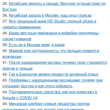
35.
Китайские фрукты и овощи: Вкусное путешествие по
Востоку
36.
Китайская зараза в Москве: наш опыт поиска
37.
Nyx тональный крем HD Studio: полный обзор и
секреты применения
38.
Какие местные пивоварни и кофейни популярны
среди гурманов
39.
Есть ли в Москве реки, и какие
40.
Макияж или натуральность: что больше нравится
мужчинам
41.
После наращивания ресниц: почему свои становятся
короче и тоньше
42.
Где в Барнауле можно провести активный отдых
43.
Проблемы с нарощенными ресницами: почему они
отпадают быстро и как этого избежать
44.
Противовирусные средства: как они помогают в
борьбе с COVID-19
45.
Минздрав одобрил новые лекарства против
коронавируса: что это значит для пациентов