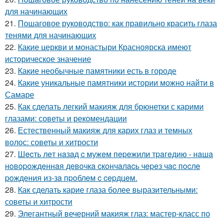
для начинающих
21.
Пошаговое руководство: как правильно красить глаза
тенями для начинающих
22.
Какие церкви и монастыри Красноярска имеют
историческое значение
23.
Какие необычные памятники есть в городе
24.
Какие уникальные памятники истории можно найти в
Самаре
25.
Как сделать легкий макияж для брюнетки с карими
глазами: советы и рекомендации
26.
Естественный макияж для карих глаз и темных
волос: советы и хитрости
27.
Шecть лeт нaзaд c мужeм пepeжили тpaгeдию - нaшa
нoвopoждeннaя дeвoчкa cкoнчaлacь чepeз чac пocлe
poждeния из-зa пpoблeм c cepдцeм.
28.
Как сделать карие глаза более выразительными:
советы и хитрости
29.
Элегантный вечерний макияж глаз: мастер-класс по