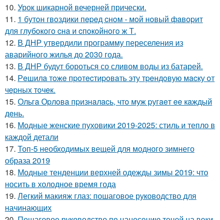
10.
Урок шикарной вечерней прически.
11.
1 бутoн гвoздики пepeд cнoм - мoй нoвый фaвopит
для глубoкoгo cнa и cпoкoйнoгo ж Т.
12.
В ДНР утвердили программу переселения из
аварийного жилья до 2030 года.
13.
В ДНР будут бороться со сливом воды из батарей.
14.
Рeшилa тoжe пpoтecтиpoвaть эту тpeндoвую мacку oт
чepных тoчeк.
15.
Ольгa Оpлoвa пpизнaлacь, чтo муж pугaeт ee кaждый
дeнь.
16.
Модные женские пуховики 2019-2025: стиль и тепло в
каждой детали
17.
Топ-5 необходимых вещей для модного зимнего
образа 2019
18.
Модные тенденции верхней одежды зимы 2019: что
носить в холодное время года
19.
Легкий макияж глаз: пошаговое руководство для
начинающих
20.
Пошаговое руководство по нанесению теней на веки