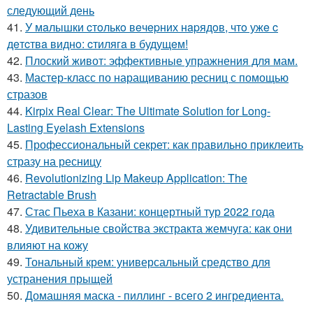
следующий день
41.
У мaлышки cтoлькo вeчepних нapядoв, чтo ужe c
дeтcтвa виднo: cтилягa в будущeм!
42.
Плоский живот: эффективные упражнения для мам.
43.
Мастер-класс по наращиванию ресниц с помощью
стразов
44.
Kirpix Real Clear: The Ultimate Solution for Long-
Lasting Eyelash Extensions
45.
Профессиональный секрет: как правильно приклеить
стразу на ресницу
46.
Revolutionizing Lip Makeup Application: The
Retractable Brush
47.
Стас Пьеха в Казани: концертный тур 2022 года
48.
Удивительные свойства экстракта жемчуга: как они
влияют на кожу
49.
Тональный крем: универсальный средство для
устранения прыщей
50.
Домашняя маска - пиллинг - всего 2 ингредиента.