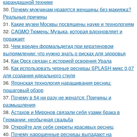
карандашной технике
30.
Почему мужчинам нравятся женщины без макияжа?
Реальные причины
31.
Какие музеи Москвы посвящены науке и технологиям
32.
CAGMO Тюмень: Музыка, которая вдохновляет и
поражает
33.
Чем вреден формальдегид при кератиновом
выпрямлении: что нужно знать о рисках для здоровья
34.
Как Орск связан с историей освоения Урала
35.
Как использовать черные ресницы SPLASH микс 0,07
для создания идеального стиля
36.
Японская технология наращивания ресниц:
пошаговый обзор
37.
Почему в 54 ни разу не женатся: Причины и
размышления
38.
Астахов и Миронов связали себя узами брака в
Германии: необычная свадьба
39.
Откройте для себя секреты красивых ресниц
40.
Почему нарощенные ресницы выпадают на