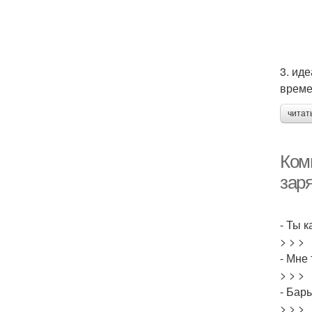
3. ид
време
читат
Ком
заря
- Ты 
> > >
- Мне
> > >
- Бар
> > >