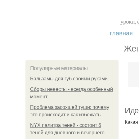
уроки, 
главная
Жен
Популярные материалы
Бальзамы для губ своими руками.
Сборы невесты - всегда особенный
момент.
Проблема засохшей туши: почему
Иде
это происходит и как избежать
Какая
NYX палитра теней - состоит 6
теней для дневного и вечернего