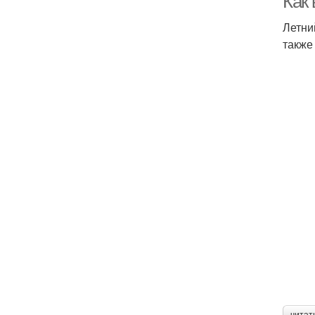
Как
Летни
также
читат