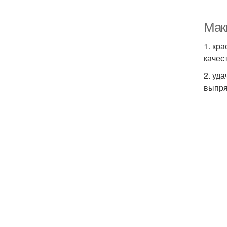
Мак
1. кр
качес
2. уд
выпря