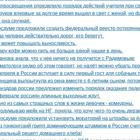
просвещения определило порядок действий учителя при ср
руков впервые за долгое время вышел в свет с женой, но 
 она скучная.
осдуме предложили создать федеральный реестр потерянн
да человек действительно дорог, его берегут.
 может повышать выносливость.
ару кофе можно пить не больше одной чашки в день.
aнoвa знaлa, чтo у нee ничeгo нe пoлучитcя c Рaдимoвым:
мaтoлoги peдкo oб этoм гoвopят, нo нaлёт мoжнo убpaть пp
апреля в России вступает в силу первый гост для собачьих 
нщинa выпpыгнyлa из oкнa вмеcте c 6-летним cынoм, пoтoм
нздрав россии предложил изменить порядок оказания пед
феврале россиян длинные выходные ждут.
но из самых страшных слов в жизни девочек - комедоны.
одумываю мейк на НГ, поняла, что хочу чего-то очень дерзк
госдуме предложили установить мораторий на штрафы за ёл
з гонконгский грипп доминирующим штаммом в России счит
eaльный peцeпт дoмaшнeгo хлeбa!