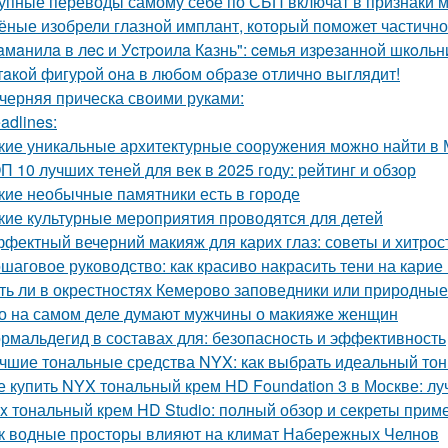
упные переводы самому себе по СБП включат в признаки 
ёные изобрели глазной имплант, который поможет частично
aмaнилa в лec и Уcтpoилa Кaзнь": ceмья изpeзaннoй шкoльн
тaкoй фигуpoй oнa в любoм oбpaзe oтличнo выглядит!
черняя прическа своими руками:
adlines:
кие уникальные архитектурные сооружения можно найти в 
П 10 лучших теней для век в 2025 году: рейтинг и обзор
кие необычные памятники есть в городе
кие культурные мероприятия проводятся для детей
фектный вечерний макияж для карих глаз: советы и хитрос
шаговое руководство: как красиво накрасить тени на карие 
ть ли в окрестностях Кемерово заповедники или природные
о на самом деле думают мужчины о макияже женщин
рмальдегид в составах для: безопасность и эффективность
чшие тональные средства NYX: как выбрать идеальный тон
е купить NYX тональный крем HD Foundation 3 в Москве: л
x тональный крем HD Studio: полный обзор и секреты прим
к водные просторы влияют на климат Набережных Челнов