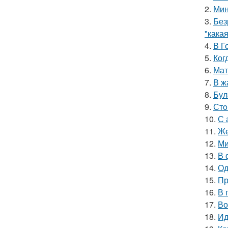
2.
Мин
3.
Без
"какая
4.
В Г
5.
Ког
6.
Мат
7.
В ж
8.
Бул
9.
Стo
10.
С 
11.
Же
12.
Ми
13.
В 
14.
Од
15.
Пр
16.
В 
17.
Во
18.
Ид