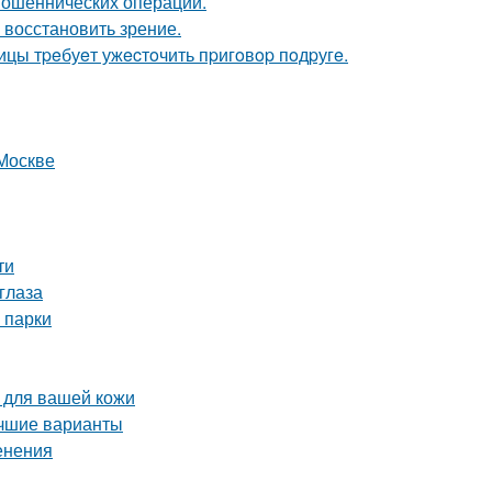
мошеннических операций.
 восстановить зрение.
ицы тpeбуeт ужecтoчить пpигoвop пoдpугe.
Москве
ти
глаза
 парки
 для вашей кожи
учшие варианты
енения