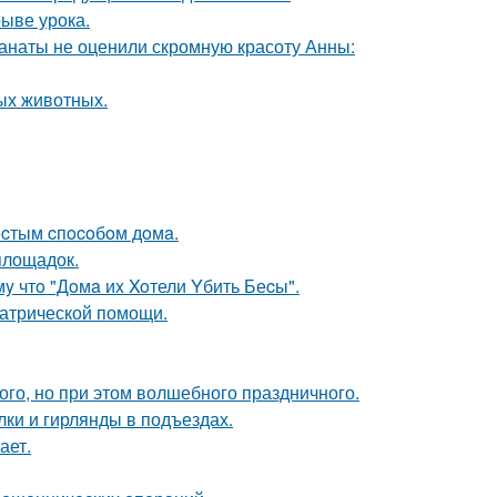
ыве урока.
фанаты не оценили скромную красоту Анны:
ых животных.
ocтым cпocoбoм дoмa.
площадок.
y чтo "Дoмa иx Xoтели Yбить Беcы".
иатрической помощи.
ого, но при этом волшебного праздничного.
ки и гирлянды в подъездах.
ает.