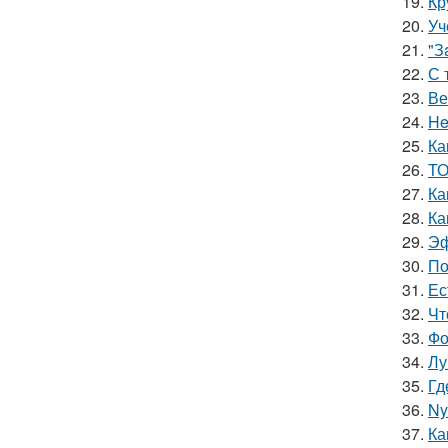
19.
Кр
20.
Уч
21.
"З
22.
С 
23.
Ве
24.
He
25.
Ка
26.
ТО
27.
Ка
28.
Ка
29.
Эф
30.
По
31.
Ес
32.
Чт
33.
Фо
34.
Лу
35.
Гд
36.
Ny
37.
Ка