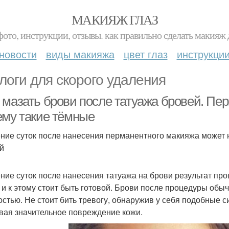
МАКИЯЖ ГЛАЗ
фото, инструкции, отзывы. как правильно сделать макияж д
новости
виды макияжа
цвет глаз
инструкци
логи для скорого удаления
 мазать брови после татуажа бровей. Пе
ему такие тёмные
ение суток после нанесения перманентного макияжа может 
й
ение суток после нанесения татуажа на брови результат пр
и и к этому стоит быть готовой. Брови после процедуры обы
остью. Не стоит бить тревогу, обнаружив у себя подобные с
вая значительное повреждение кожи.