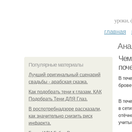
уроки, 
главная
Ана
Чем
Популярные материалы
поч
Лучший оригинальный сценарий
В теч
свадьбы - арабская сказка.
брове
Как подобрать тени к глазам. КАК
Подобрать Тени ДЛЯ Глаз.
В теч
в сет
В роспотребнадзоре рассказали,
отёчн
как значительно снизить риск
учиты
инфаркта.