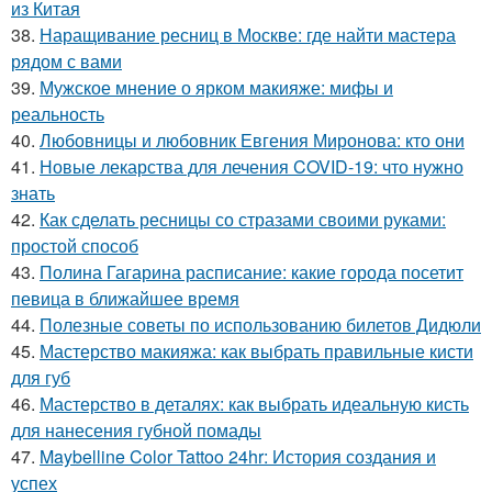
из Китая
38.
Наращивание ресниц в Москве: где найти мастера
рядом с вами
39.
Мужское мнение о ярком макияже: мифы и
реальность
40.
Любовницы и любовник Евгения Миронова: кто они
41.
Новые лекарства для лечения COVID-19: что нужно
знать
42.
Как сделать ресницы со стразами своими руками:
простой способ
43.
Полина Гагарина расписание: какие города посетит
певица в ближайшее время
44.
Полезные советы по использованию билетов Дидюли
45.
Мастерство макияжа: как выбрать правильные кисти
для губ
46.
Мастерство в деталях: как выбрать идеальную кисть
для нанесения губной помады
47.
Maybelline Color Tattoo 24hr: История создания и
успех