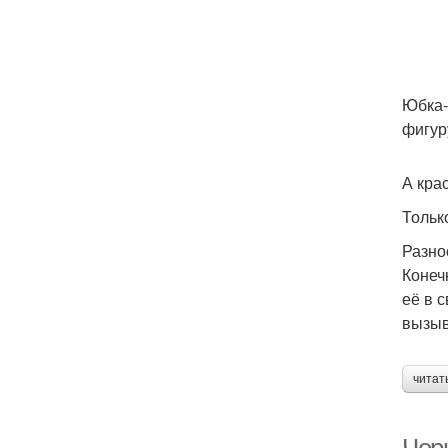
Юбка-
фигур
А кра
Тольк
Разно
Конеч
её в 
вызыв
читат