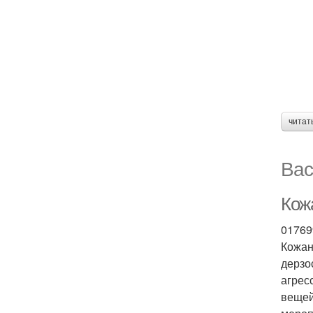
читат
Вас
Кож
01769
Кожан
дерзо
агрес
вещей