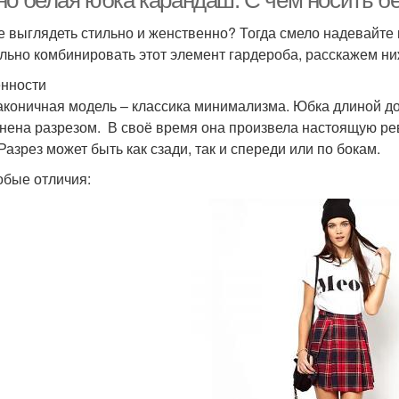
но белая юбка карандаш. С чем носить 
е выглядеть стильно и женственно? Тогда смело надевайте 
льно комбинировать этот элемент гардероба, расскажем ни
нности
аконичная модель – классика минимализма. Юбка длиной до
нена разрезом. В своё время она произвела настоящую ре
Разрез может быть как сзади, так и спереди или по бокам.
обые отличия: