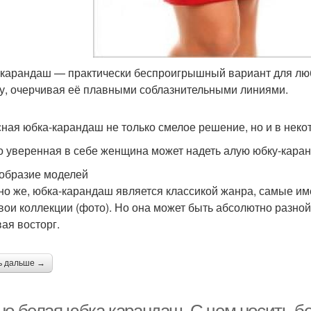
карандаш — практически беспроигрышный вариант для люб
у, очерчивая её плавными соблазнительными линиями.
сная юбка-карандаш не только смелое решение, но и в нек
о уверенная в себе женщина может надеть алую юбку-кара
образие моделей
но же, юбка-карандаш является классикой жанра, самые и
свои коллекции (фото). Но она может быть абсолютно разной
ая восторг.
ь дальше →