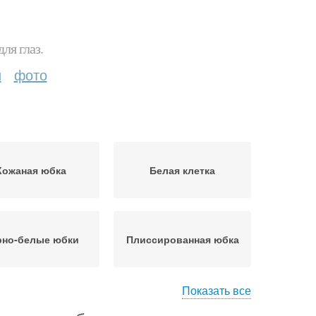
ля глаз.
и
фото
Кожаная юбка
Белая клетка
рно-белые юбки
Плиссированная юбка
Показать все