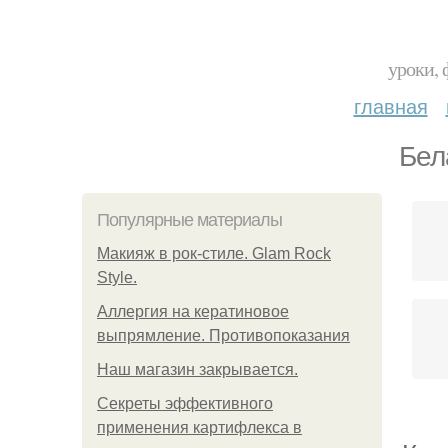
уроки, 
главная
Бел
Популярные материалы
Макияж в рок-стиле. Glam Rock
Style.
Аллергия на кератиновое
выпрямление. Противопоказания
Нaш магaзин зaкрывaeтся.
Секреты эффективного
применения картифлекса в