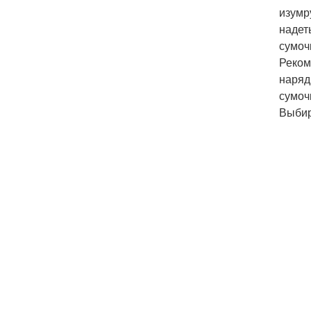
изумр
надет
сумоч
Реком
наряд
сумоч
Выбир