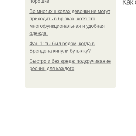
Как 
порошке
Во многих школах девочки не могут
приходить в брюках, хотя это
многофункциональная и удобная
одежда.
Фан 1: ты был рядом, когда в
Брендона кинули бутылку?
Быстро и без вреда: подкручивание
ресниц для каждого