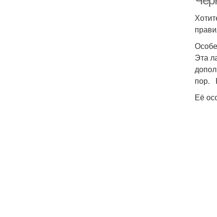
Чер
Хотит
прави
Особе
Эта л
допол
пор. 
Её ос