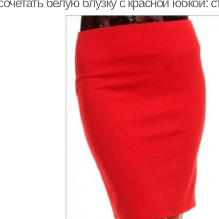
сочетать белую блузку с красной юбкой: