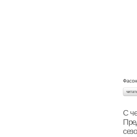
Фасон
читат
С ч
Пре
сез