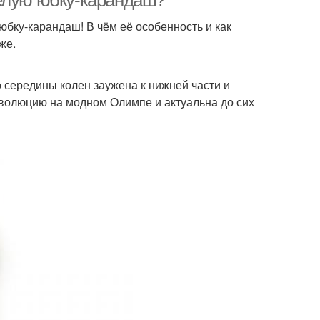
белую юбку-карандаш?
юбку-карандаш! В чём её особенность и как
же.
 середины колен заужена к нижней части и
волюцию на модном Олимпе и актуальна до сих