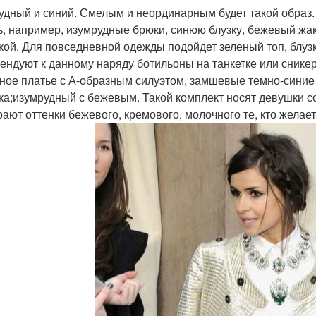
удный и синий. Смелым и неординарным будет такой образ
ь, например, изумрудные брюки, синюю блузку, бежевый жак
кой. Для повседневной одежды подойдет зеленый топ, блузк
ендуют к данному наряду ботильоны на танкетке или снике
ное платье с А-образным силуэтом, замшевые темно-синие 
ка;изумрудный с бежевым. Такой комплект носят девушки 
ают оттенки бежевого, кремового, молочного те, кто желае