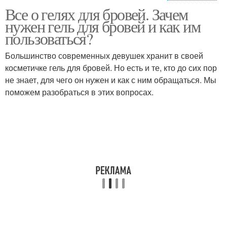
Все о гелях для бровей. Зачем
Прозрачный гель
Кремовый гель
нужен гель для бровей и как им
пользоваться?
Большинство современных девушек хранит в своей
косметичке гель для бровей. Но есть и те, кто до сих пор
Прозрачные гели
Оттеночные гели
не знает, для чего он нужен и как с ним обращаться. Мы
поможем разобраться в этих вопросах.
Цветной гель
Красящий гель
Моделирующий гель
Гель для ресниц