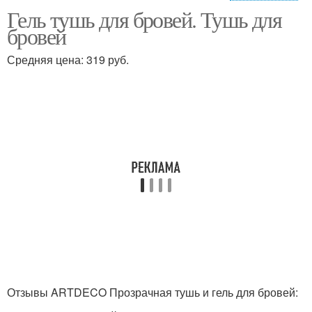
Гель тушь для бровей. Тушь для
Бесцветные гели
Цветные гели
бровей
Средняя цена: 319 руб.
Водостойкий гель
Домашний гель
Оттеночные гели
Цветной гель
Красящий гель
Отзывы ARTDECO Прозрачная тушь и гель для бровей: