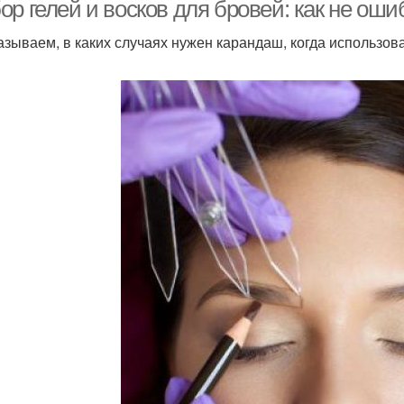
р гелей и восков для бровей: как не оши
азываем, в каких случаях нужен карандаш, когда использова
Прозрачный гель
Домашний гель
К
Оттеночные гели
Красящий гель
Ко
Хороший гель