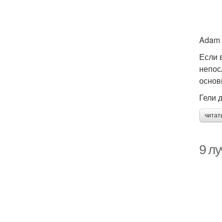
Adam 
Если 
непос
основ
Гели 
читат
9 л