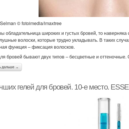
Selman © fotoimedia/imaxtree
вы обладательница широких и густых бровей, то наверняка 
лушные волоски, которые трудно укладывать. В таких случая
ная функция – фиксация волосков.
для бровей бывают двух типов – бесцветные и оттеночные. 
ь дальше →
учших гелей для бровей. 10-е место. ESS