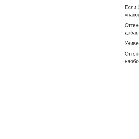
Если 
упако
Оттен
добав
Униве
Оттен
наобо