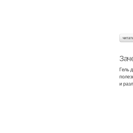
читат
Зач
Гель 
полез
и раз