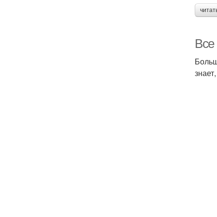
читат
Все 
Больш
знает