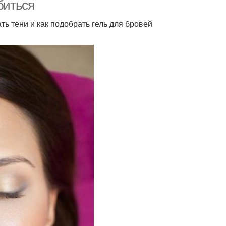
биться
ть тени и как подобрать гель для бровей
ремовый гель
Недорогой гель
Оттеночные гели-
ричневый гель
фиксаторы