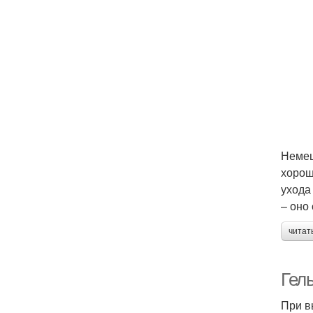
Немец
хорош
ухода
– оно
читат
Гел
При вы