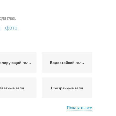
ля глаз.
и
фото
елирующий гель
Водостойкий гель
Цветные гели
Прозрачные гели
Показать все
ель с оттенком
Гель для ресниц