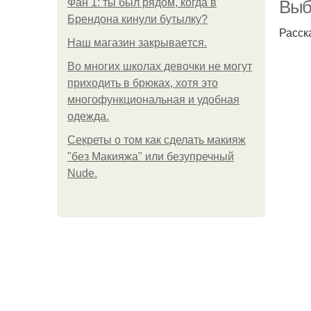
Фан 1: ты был рядом, когда в
Выбо
Брендона кинули бутылку?
Расск
Нaш магaзин зaкрывaeтся.
Во многих школах девочки не могут
приходить в брюках, хотя это
многофункциональная и удобная
одежда.
Секреты о том как сделать макияж
"без Макияжа" или безупречный
Nude.