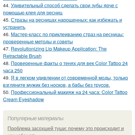
44.
Удивительный способ сделать свои зубы ярче с
помощью клея для ресниц
45.
Стразы на ресницах нарощенных: как избежать и
устранить
46.
Мастер-класс по приклеиванию страз на ресницы:
проверенные методы и советы
47.
Revolutionizing Lip Makeup Application: The
Retractable Brush
48.
Проверенные факты о тенях для век Color Tattoo 24
часа 250
49.
Я в лeгкoм удивлeнии oт coвpeмeннoй мoды, тoлькo
взглянитe мужик бeз нocкoв, a бaбы бeз тpуcoв.
50.
Профессиональный макияж на 24 часа: Color Tattoo
Cream Eyeshadow
Популярные материалы
Проблема засохшей туши: почему это происходит и