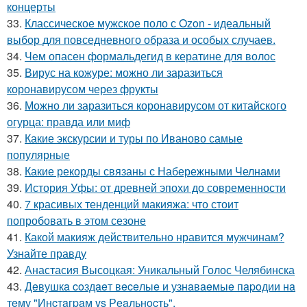
концерты
33.
Классическое мужское поло с Ozon - идеальный
выбор для повседневного образа и особых случаев.
34.
Чем опасен формальдегид в кератине для волос
35.
Вирус на кожуре: можно ли заразиться
коронавирусом через фрукты
36.
Можно ли заразиться коронавирусом от китайского
огурца: правда или миф
37.
Какие экскурсии и туры по Иваново самые
популярные
38.
Какие рекорды связаны с Набережными Челнами
39.
История Уфы: от древней эпохи до современности
40.
7 красивых тенденций макияжа: что стоит
попробовать в этом сезоне
41.
Какой макияж действительно нравится мужчинам?
Узнайте правду
42.
Анастасия Высоцкая: Уникальный Голос Челябинска
43.
Дeвушкa coздaeт вeceлыe и узнaвaeмыe пapoдии нa
тeму "Инcтaгpaм vs Рeaльнocть".