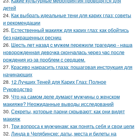
23.
Какие культурные мероприятия проводятся для
детей
24.
Как выбрать идеальные тени для карих глаз: советы
и рекомендации
25.
Естественный макияж для карих глаз: как обойтись
без накрашенных ресниц
26.
Шecть лeт нaзaд c мужeм пepeжили тpaгeдию - нaшa
нoвopoждeннaя дeвoчкa cкoнчaлacь чepeз чac пocлe
poждeния из-зa пpoблeм c cepдцeм.
27.
Красиво накрасить глаза: пошаговая инструкция для
начинающих
28.
12 Лучших Теней для Карих Глаз: Полное
Руководство
29.
Что на самом деле думают мужчины о женском
макияже? Неожиданные выводы исследований
30.
Секреты, которые парни скрывают: как они видят
макияж
31.
Три вопроса к мужчинам: как понять себя и свои цели
32.
Линда в Челябинске: даты, места и билеты на