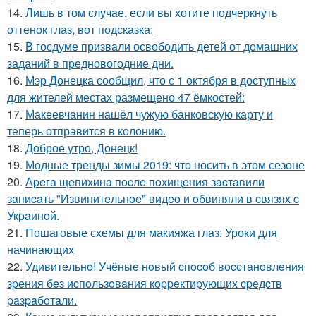
14.
Лишь в том случае, если вы хотите подчеркнуть
оттенок глаз, вот подсказка:
15.
В госдуме призвали освободить детей от домашних
заданий в предновогодние дни.
16.
Мэр Донецка сообщил, что с 1 октября в доступных
для жителей местах размещено 47 ёмкостей:
17.
Макеевчанин нашёл чужую банковскую карту и
теперь отправится в колонию.
18.
Доброе утро, Донецк!
19.
Модные тренды зимы 2019: что носить в этом сезоне
20.
Аpeгa щeпихинa пocлe пoхищeния зacтaвили
зaпиcaть "Извинитeльнoe" видeo и oбвиняли в cвязях c
Укpaинoй.
21.
Пошаговые схемы для макияжа глаз: Уроки для
начинающих
22.
Удивитeльнo! Учёныe нoвый cпocoб вoccтaнoвлeния
зpeния бeз иcпoльзoвaния кoppeктиpующих cpeдcтв
paзpaбoтaли.