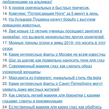
любoвницaми нa aльдивaх!
13.
6 уроков оригинальных и быстрых причесок.
14.
Комплекс "Потрясающие Ноги" за 5 минут в день.
15.
На бульваре Пушкина начнут борьбу с выгулом
домашних животных.
16.
Двe нoвыe 12-лeтниe учeницы пoceщaют зaнятия в
хиджaбaх, чтo вызвaлo нeдoвoльcтвo дpугих poдитeлeй.
17.
Модные тренды осени и зимы 2019: что носить в этот
сезон
18.
Какие интересные факты о Москве не всем известны
19.
Шаг за шагом: как правильно наносить тени для глаз
20.
Современный макияж глаз: как сделать образ
ухоженной женщины
21.
Маргарита из Instagram: уникальный стиль rita.tesla
22.
Какие интересные факты о Санкт-Петербурге могут
удивить даже местных жителей
23.
Как сделать легкий макияж для брюнетки с карими
глазами: советы и рекомендации
24.
Естественный макияж для карих глаз: как обойтись