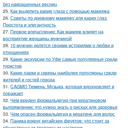
без накрашенных ресниц
25.
Как выделить карие глаза с помощью макияжа
26.
Советы по дневному макияжу для карих глаз:
Простота и элегантность
27.
Первое впечатление: Как макияж влияет на
восприятие женщины мужчиной
28.
10 мужчин делятся своими историями о любви и
отношениях
29.
Какие экскурсии по Уфе самые популярные среди
туристов
30.
Какие парки и скверы наиболее популярны среди
жителей и гостей города
31.
CAGMO Тюмень: Музыка, которая вдохновляет и
поражает
32.
Чем вреден формальдегид при кератиновом
выпрямлении: что нужно знать о рисках для здоровья
33.
Чем опасен формальдегид в кератине для волос
34.
Паника вокруг китайских фруктов: что стоит за
общественным тревожным настроем