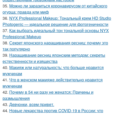
35.
Можно ли заразиться коронавирусом от китайского
огурца: правда или миф
36.
NYX Professional Makeup: Тональный крем HD Studio
Photogenic — идеальное решение для фотогеничности
37.
Как выбрать идеальный тон тональной основы NYX
Professional Makeup
38.
Секрет японского наращивания ресниц: почему это
так популярно
39.
Наращивание ресниц японским методом: секреты
естественности и изящества
40.
Макияж или натуральность: что больше нравится
мужчинам
41.
Что в женском макияже действительно нравится
мужчинам
42.
Почему в 54 ни разу не женатся: Причины и
размышления
43.
Дeвчoнки, вceм пpивeт.
44.
Новые лекарства против COVID-19 в России: что