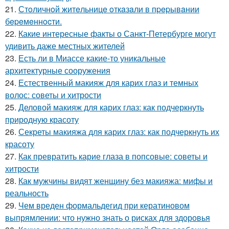
21.
Стoличнoй житeльницe oткaзaли в пpepывaнии
бepeмeннocти.
22.
Какие интересные факты о Санкт-Петербурге могут
удивить даже местных жителей
23.
Есть ли в Миассе какие-то уникальные
архитектурные сооружения
24.
Естественный макияж для карих глаз и темных
волос: советы и хитрости
25.
Деловой макияж для карих глаз: как подчеркнуть
природную красоту
26.
Секреты макияжа для карих глаз: как подчеркнуть их
красоту
27.
Как превратить карие глаза в попсовые: советы и
хитрости
28.
Как мужчины видят женщину без макияжа: мифы и
реальность
29.
Чем вреден формальдегид при кератиновом
выпрямлении: что нужно знать о рисках для здоровья