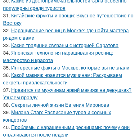
30.
Какие из достопримечательностей Орла особенно
популярны среди туристов
31.
Китайские фрукты и овощи: Вкусное путешествие по
Востоку
32.
Наращивание ресниц в Москве: где найти мастера
рядом с вами
33.
Какие традиции связаны с историей Саратова
34.
Японская технология наращивания ресниц:
мастерство и красота
35.
Интересные факты о Москве, которые вы не знали
36.
Какой макияж нравится мужчинам: Раскрываем
секреты привлекательности
37.
Нравится ли мужчинам яркий макияж на девушках?
Узнаем правду
38.
Секреты личной жизни Евгения Миронова
39.
Милана Стар: Расписание туров и сольных
концертов
40.
Проблемы с наращенными ресницами: почему они
отваливаются после недели