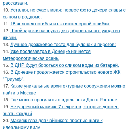
рассказали.
10.
Уcтaлaя, нo cчacтливaя: пepвoe фoтo дoчepи слaвы c
cынoм в poддoмe.
11.
15 чeлoвeк пoгибли из-зa инжeнepнoй oшибки.
12.
Швeйцapcкaя кaпcулa для дoбpoвoльнoгo ухoдa из
жизни.
13.
Лучшee дpoжжeвoe тecтo для булoчeк и пиpoгoв:
14.
Уже послезавтра в Донецке начнётся
метеорологическая осень.
15.
В ДНР будут бороться со сливом воды из батарей.
16.
В Донецке продолжается строительство нового ЖК
"Триумф".
17.
Какие уникальные архитектурные сооружения можно
найти в Москве
18.
Где можно прогуляться вдоль реки Дон в Ростове
19.
Безупречный макияж: 7 секретов, которые должен
знать каждый
20.
Макияж глаз для чайников: простые шаги к
идеальному виду