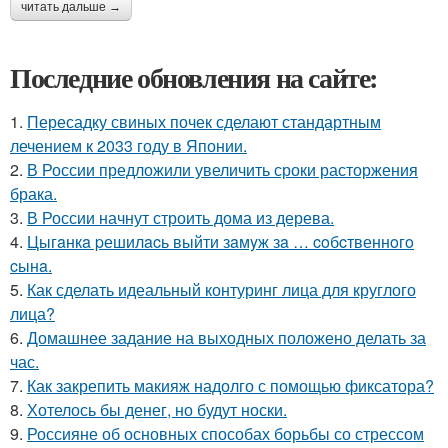
читать дальше →
Последние обновления на сайте:
1.
Пересадку свиных почек сделают стандартным
лечением к 2033 году в Японии.
2.
В России предложили увеличить сроки расторжения
брака.
3.
В России начнут строить дома из дерева.
4.
Цыгaнкa pешилacь выйти зaмyж зa … coбcтвеннoгo
cынa.
5.
Как сделать идеальный контуринг лица для круглого
лица?
6.
Домашнее задание на выходных положено делать за
час.
7.
Как закрепить макияж надолго с помощью фиксатора?
8.
Хотелось бы денег, но будут носки.
9.
Россияне об основных способах борьбы со стрессом