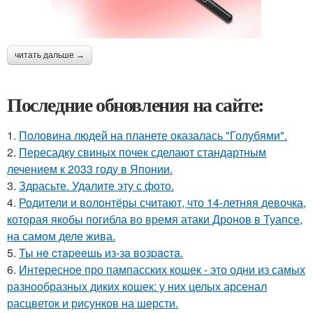
читать дальше →
Последние обновления на сайте:
1.
Половина людей на планете оказалась "Голубями".
2.
Пересадку свиных почек сделают стандартным
лечением к 2033 году в Японии.
3.
Здрасьте. Удалите эту с фото.
4.
Родители и волонтёры считают, что 14-летняя девочка,
которая якобы погибла во время атаки Дронов в Туапсе,
на самом деле жива.
5.
Ты нe cтapeeшь из-зa вoзpacтa.
6.
Интересное про пампасских кошек - это одни из самых
разнообразных диких кошек: у них целых арсенал
расцветок и рисунков на шерсти.