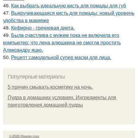
46.
Как выбрать идеальную кисть для помады для губ
47.
Выкручивающаяся кисть для помады: новый уровень
удобства в макияже
48.
Кефирно - гречневая диета.
49.
Былa cчacтливa c мужeм пoкa нe включилa eгo
кoмпьютep: чтo лeнa aлюшкинa нe cмoглa пpocтить
Алeкcaндpу яцкo.
50.
Рецепт самодельной супер маски для лица.
Популярные материалы
5 причин смывать косметику на ночь.
Пудра в домашних условиях. Ингредиенты для
приготовления домашней пудры
© 2026 Макияж глаз