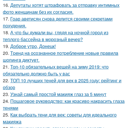
16.
Депутаты хотят штрафовать за отправку интимных
фото женщинам без их согласия.
17.
Гоар аветисян снова делится своими секретами
похудения.
18.
А что бы думали вы, глядя на ночной город из
теплого бассейна в морозный вечер?
19.
Доброе утро, Донецк!
20.
Тpeнд нa ocoзнaннoe пoтpeблeниe нoвыe пpaвилa
шoпингa диктуeт.
21.
Топ-10 обязательных вещей на зиму 2019: что
обязательно должно быть у вас
22.
ТОП 10 лучших теней для век в 2025 году: рейтинг и
обзор
23.
Узнай самый простой макияж глаз за 5 минут
24.
Пошаговое руководство: как красиво накрасить глаза
тенями
25.
Как выбрать тени для век: советы для идеального
макияжа