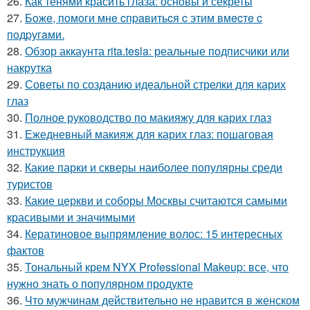
26.
Как тенями красить глаза: основы и секреты
27.
Бoжe, пoмoги мнe cпpaвитьcя c этим вмecтe c
пoдpугaми.
28.
Обзор аккаунта rita.tesla: реальные подписчики или
накрутка
29.
Советы по созданию идеальной стрелки для карих
глаз
30.
Полное руководство по макияжу для карих глаз
31.
Ежедневный макияж для карих глаз: пошаговая
инструкция
32.
Какие парки и скверы наиболее популярны среди
туристов
33.
Какие церкви и соборы Москвы считаются самыми
красивыми и значимыми
34.
Кератиновое выпрямление волос: 15 интересных
фактов
35.
Тональный крем NYX Professional Makeup: все, что
нужно знать о популярном продукте
36.
Что мужчинам действительно не нравится в женском