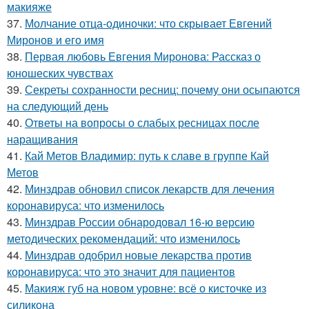
макияже
37.
Молчание отца-одиночки: что скрывает Евгений
Миронов и его имя
38.
Первая любовь Евгения Миронова: Рассказ о
юношеских чувствах
39.
Секреты сохранности ресниц: почему они осыпаются
на следующий день
40.
Ответы на вопросы о слабых ресницах после
наращивания
41.
Кай Метов Владимир: путь к славе в группе Кай
Метов
42.
Минздрав обновил список лекарств для лечения
коронавируса: что изменилось
43.
Минздрав России обнародовал 16-ю версию
методических рекомендаций: что изменилось
44.
Минздрав одобрил новые лекарства против
коронавируса: что это значит для пациентов
45.
Макияж губ на новом уровне: всё о кисточке из
силикона