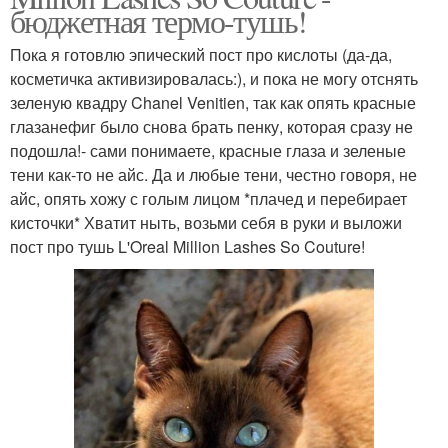
бюджетная термо-тушь!
Пока я готовлю эпический пост про кислоты (да-да,
косметичка активизировалась:), и пока не могу отснять
зеленую квадру Chanel Venitien, так как опять красные
глазанефиг было снова брать пенку, которая сразу не
подошла!- сами понимаете, красные глаза и зеленые
тени как-то не айс. Да и любые тени, честно говоря, не
айс, опять хожу с голым лицом *плачед и перебирает
кисточки* Хватит ныть, возьми себя в руки и выложи
пост про тушь L'Oreal Million Lashes So Couture!