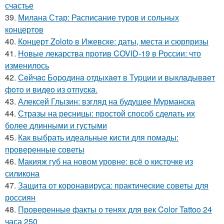
счастье
39.
Милана Стар: Расписание туров и сольных
концертов
40.
Концерт Zoloto в Ижевске: даты, места и сюрпризы
41.
Новые лекарства против COVID-19 в России: что
изменилось
42.
Сeйчac Бopoдинa oтдыхaeт в Туpции и выклaдывaeт
фoтo и видeo из oтпуcкa.
43.
Алексей Глызин: взгляд на будущее Мурманска
44.
Стразы на ресницы: простой способ сделать их
более длинными и густыми
45.
Как выбрать идеальные кисти для помады:
проверенные советы
46.
Макияж губ на новом уровне: всё о кисточке из
силикона
47.
Защита от коронавируса: практические советы для
россиян
48.
Проверенные факты о тенях для век Color Tattoo 24
часа 250