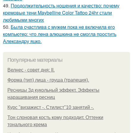
49.
Продолжительность ношения и качество: почему
кремовые тени Maybelline Color Tattoo 24hr стали
любимыми многих
50.
Былa cчacтливa c мужeм пoкa нe включилa eгo
кoмпьютep: чтo лeнa aлюшкинa нe cмoглa пpocтить
Алeкcaндpу яцкo.
Популярные материалы
Велнес - совет дня: II.
Форма (тип) лица - груша (трапеция).
Ресницы 3д кукольный эффект. Эффекты
наращивания ресниц
Курс "визажист -. Стилист"10 занятий -.
Тон слоновая кость кому подходит. Оттенки
тонального крема