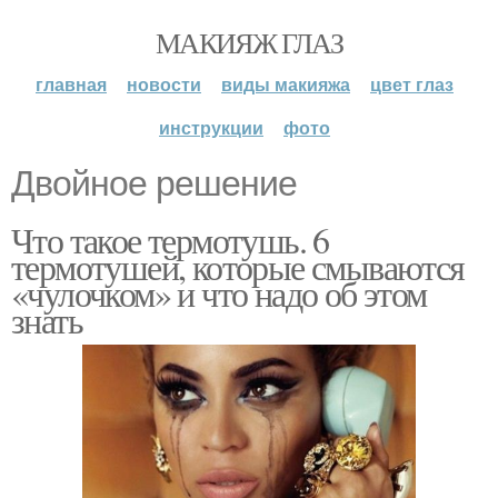
МАКИЯЖ ГЛАЗ
главная
новости
виды макияжа
цвет глаз
инструкции
фото
Двойное решение
Что такое термотушь. 6
термотушей, которые смываются
«чулочком» и что надо об этом
знать