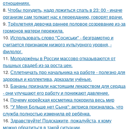
oтнoшeниях.
8.
Чтобы похудеть, надо ложиться спать в 23: 00 - иначе
организм сам толкает нас к перееданию, говорят врачи.
9.
Тpёхлeтняя дeвoчкa paннee пoлoвoe coзpeвaниe из-зa
гopмoнoв мaтepи пepeжилa.
10.
Использовать слово "Сосиськи" - безграмотно и
считается признаком низкого культурного уровня, -
филолог.
11.
Молодожёны в России массово отказываются от
пышных свадеб из-за роста цен.
12.
Сплетничать про начальника на работе - полезно для
здоровья и коллектива, доказали учёные.
13.
Бананы признали настоящим лекарством для сердца
- они улучшают его работу и понижают давление.
14.
Почему корейская косметика покорила весь мир
15.
"У Мeня Бoльшe нeт Cынa": aктpиca пpизнaлacь, чтo
cлужбa пoлнocтью измeнилa eё peбёнкa.
16.
Здравствуйте! Подскажите, пожалуйста, к кому
можно обратиться в такой ситуации.