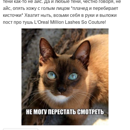
тени как-то не айс. Да и любые тени, честно говоря, не
айс, опять хожу с голым лицом *плачед и перебирает
кисточки* Хватит ныть, возьми себя в руки и выложи
пост про тушь L'Oreal Million Lashes So Couture!