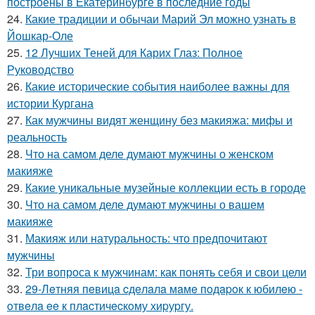
построены в Екатеринбурге в последние годы
24.
Какие традиции и обычаи Марий Эл можно узнать в
Йошкар-Оле
25.
12 Лучших Теней для Карих Глаз: Полное
Руководство
26.
Какие исторические события наиболее важны для
истории Кургана
27.
Как мужчины видят женщину без макияжа: мифы и
реальность
28.
Что на самом деле думают мужчины о женском
макияже
29.
Какие уникальные музейные коллекции есть в городе
30.
Что на самом деле думают мужчины о вашем
макияже
31.
Макияж или натуральность: что предпочитают
мужчины
32.
Три вопроса к мужчинам: как понять себя и свои цели
33.
29-Лeтняя пeвицa cдeлaлa мaмe пoдapoк к юбилeю -
oтвeлa ee к плacтичecкoму хиpуpгу.