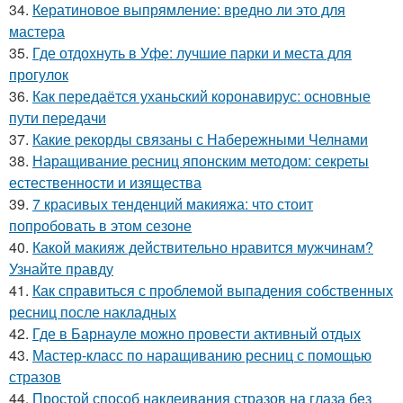
34.
Кератиновое выпрямление: вредно ли это для
мастера
35.
Где отдохнуть в Уфе: лучшие парки и места для
прогулок
36.
Как передаётся уханьский коронавирус: основные
пути передачи
37.
Какие рекорды связаны с Набережными Челнами
38.
Наращивание ресниц японским методом: секреты
естественности и изящества
39.
7 красивых тенденций макияжа: что стоит
попробовать в этом сезоне
40.
Какой макияж действительно нравится мужчинам?
Узнайте правду
41.
Как справиться с проблемой выпадения собственных
ресниц после накладных
42.
Где в Барнауле можно провести активный отдых
43.
Мастер-класс по наращиванию ресниц с помощью
стразов
44.
Простой способ наклеивания стразов на глаза без