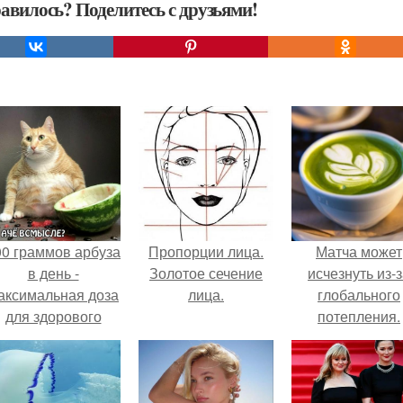
авилось? Поделитесь с друзьями!
00 граммов арбуза
Пропорции лица.
Матча может
в день -
Золотое сечение
исчезнуть из-
аксимальная доза
лица.
глобального
для здорового
потепления.
взрослого,
предупредили
врачи.