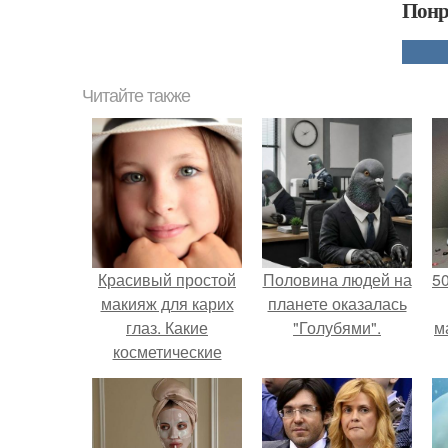
Понр
Читайте также
Красивый простой
Половина людей на
5
макияж для карих
планете оказалась
глаз. Какие
"Голубями".
м
косметические
средства и
аксессуары могут
понадобиться