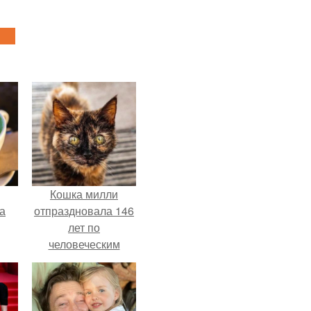
Кошка милли
за
отпраздновала 146
лет по
человеческим
Меркам и
претендует на
звание самой
старой в мире.