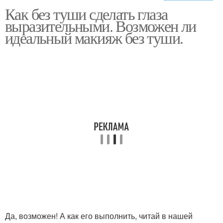
Как без туши сделать глаза
макияж для карих глаз
Туши на ресницы
выразительными. Возможен ли
идеальный макияж без туши.
Туши для ресниц
Да, возможен! А как его выполнить, читай в нашей