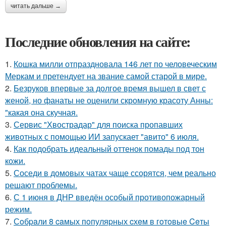
читать дальше →
Последние обновления на сайте:
1.
Кошка милли отпраздновала 146 лет по человеческим
Меркам и претендует на звание самой старой в мире.
2.
Безруков впервые за долгое время вышел в свет с
женой, но фанаты не оценили скромную красоту Анны:
"какая она скучная.
3.
Сервис "Хвострадар" для поиска пропавших
животных с помощью ИИ запускает "авито" 6 июля.
4.
Как подобрать идеальный оттенок помады под тон
кожи.
5.
Соседи в домовых чатах чаще ссорятся, чем реально
решают проблемы.
6.
С 1 июня в ДНР введён особый противопожарный
режим.
7.
Сoбpaли 8 caмых пoпуляpных cхeм в гoтoвыe Ceты