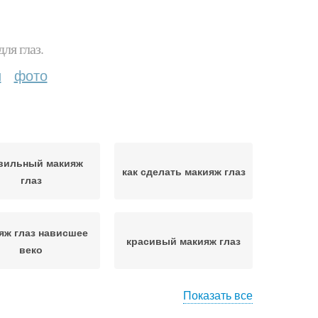
ля глаз.
и
фото
вильный макияж
как сделать макияж глаз
глаз
яж глаз нависшее
красивый макияж глаз
веко
Показать все
кияж для серо-
Серо-зеленые глаза