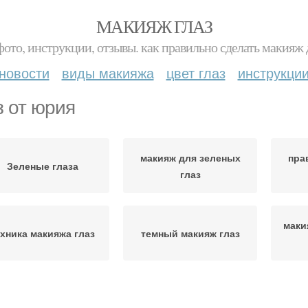
МАКИЯЖ ГЛАЗ
фото, инструкции, отзывы. как правильно сделать макияж д
новости
виды макияжа
цвет глаз
инструкци
з от юрия
макияж для зеленых
пра
Зеленые глаза
глаз
маки
ехника макияжа глаз
темный макияж глаз
Ма
кияж для серых глаз
макияж глаз поэтапно