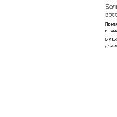
Боли
вос
Препа
и пом
В лаб
диско