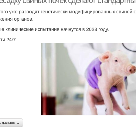
есадку свиных почек сделают стандартным
того уже разводят генетически модифицированных свиней с 
жения органов.
е клинические испытания начнутся в 2028 году.
ти 24/7
ь дальше →