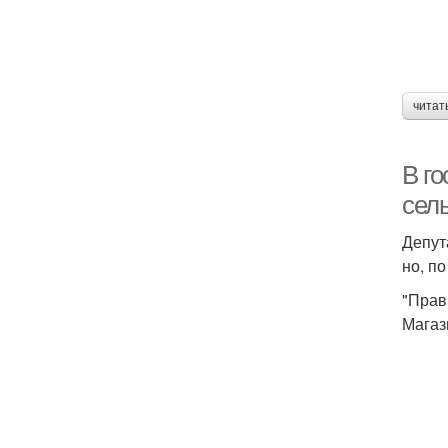
читат
В г
сел
Депут
но, п
"Прав
Магаз