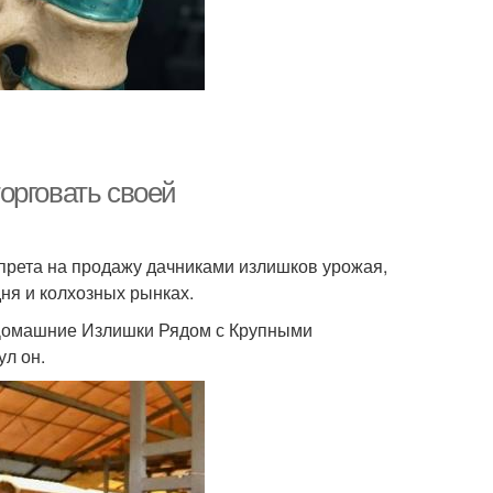
орговать своей
апрета на продажу дачниками излишков урожая,
дня и колхозных рынках.
Домашние Излишки Рядом с Крупными
л он.