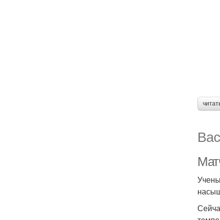
читат
Вас
Матч
Учены
насыщ
Сейча
темпе