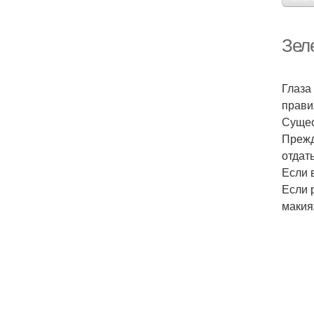
Зел
Глаза
прави
Сущес
Прежд
отдат
Если 
Если 
макия