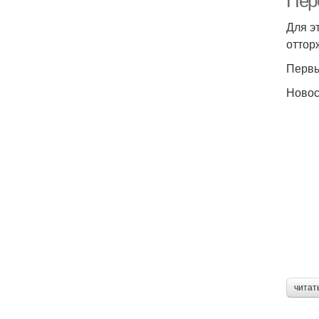
Пер
Для э
оттор
Первы
Новос
читат