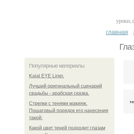
уроки, 
главная
Гла
Популярные материалы
Kajal EYE Liner.
Лучший оригинальный сценарий
свадьбы - арабская сказка.
т
Стрелки с тенями макияж.
Пошаговый порядок его нанесения
такой:
Какой цвет теней подходит глазам
ма