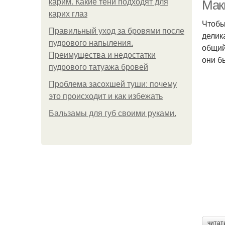
карим. Какие тени подходят для
Мак
карих глаз
Чтобы
Правильный уход за бровями после
делик
пудрового напыления.
общий
Преимущества и недостатки
они б
пудрового татуажа бровей
Проблема засохшей туши: почему
это происходит и как избежать
Бальзамы для губ своими руками.
читат