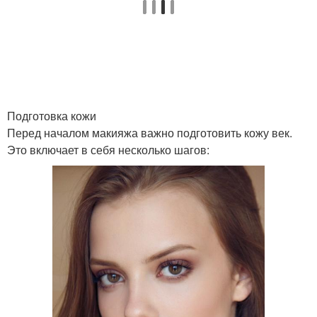
Макияж для азиатских
Макияж для выпуклых
глаз
глаз
Макияж для глаз
Глаза в сочетании
Подготовка кожи
Перед началом макияжа важно подготовить кожу век.
Это включает в себя несколько шагов:
Глаза со светлыми
Круги под глазами
волосами
Яркие глаза
Светло-карие глаза
Черные глаза
Эффект на глазах