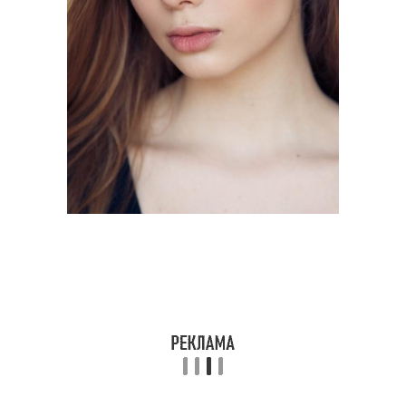
макияж для зеленых
Цвета для зеленых глаз
глаз
Кожа с зелеными или
Каре-зеленые глаза
Серо-зеленые глаза
Зелено-голубые глаза
Подводка для зеленых
Тушь для зеленых глаз
глаз