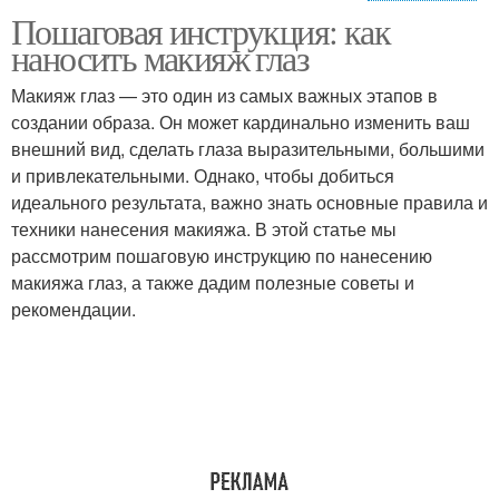
Пошаговая инструкция: как
Серые глаза
Тени для глаз
наносить макияж глаз
Макияж глаз — это один из самых важных этапов в
создании образа. Он может кардинально изменить ваш
внешний вид, сделать глаза выразительными, большими
Макияж на карие глаза
Карандаш для глаз
и привлекательными. Однако, чтобы добиться
идеального результата, важно знать основные правила и
техники нанесения макияжа. В этой статье мы
рассмотрим пошаговую инструкцию по нанесению
Глаз для карих глаз
С карие глаза
макияжа глаз, а также дадим полезные советы и
рекомендации.
Макияж для круглых
Макияж для
глаз
миндалевидных глаз