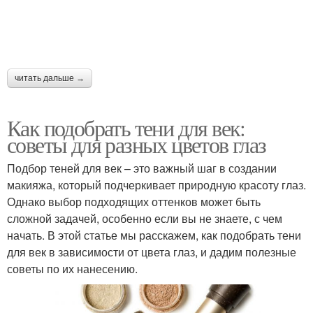
Макияж для зелено-
Зеленый макияж
карих глаз
читать дальше →
Как подобрать тени для век:
Глаз в розово-
советы для разных цветов глаз
Гамма для зеленых глаз
фиолетовой гамме
Подбор теней для век – это важный шаг в создании
макияжа, который подчеркивает природную красоту глаз.
Однако выбор подходящих оттенков может быть
Макияж для серо-
Светло-зелёные глаза
сложной задачей, особенно если вы не знаете, с чем
зеленых глаз
начать. В этой статье мы расскажем, как подобрать тени
для век в зависимости от цвета глаз, и дадим полезные
советы по их нанесению.
Айсы для зеленых глаз