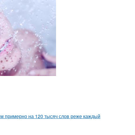
м примерно на 120 тысяч слов реже каждый