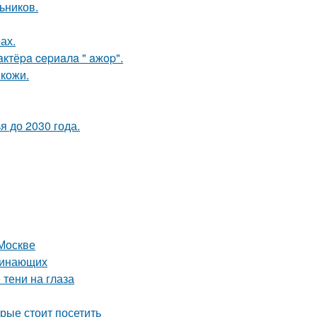
ьников.
ах.
ктёpa cepиaлa " aжop".
 кожи.
 до 2030 года.
Москве
ачинающих
 тени на глаза
рые стоит посетить