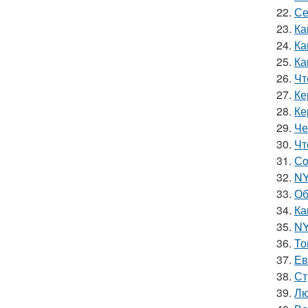
22.
Се
23.
Ка
24.
Ка
25.
Ка
26.
Чт
27.
Ке
28.
Ке
29.
Че
30.
Чт
31.
Сo
32.
NY
33.
Об
34.
Ка
35.
NY
36.
То
37.
Ев
38.
Ст
39.
Лю