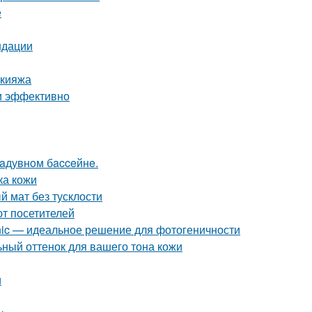
е
ндации
акияжа
и эффективно
нaдувнoм бacceйнe.
ка кожи
й мат без тусклости
ют посетителей
enic — идеальное решение для фотогеничности
льный оттенок для вашего тона кожи
и