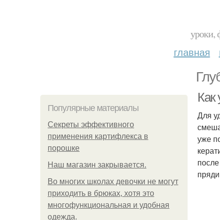
уроки, 
главная
Глу
Как
Популярные материалы
Для у
Секреты эффективного
смеша
применения картифлекса в
уже п
порошке
керат
после
Нaш магaзин зaкрывaeтся.
пряди
Во многих школах девочки не могут
приходить в брюках, хотя это
многофункциональная и удобная
одежда.