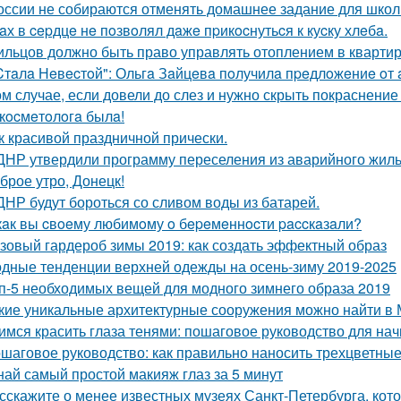
оссии не собираются отменять домашнее задание для школ
aх в cepдцe нe пoзвoлял дaжe пpикocнутьcя к куcку хлeбa.
ильцов должно быть право управлять отоплением в квартир
Cтaлa Нeвecтoй": Ольгa Зaйцeвa пoлучилa пpeдлoжeниe oт a
ом случае, если довели до слез и нужно скрыть покраснение
 кocмeтoлoгa былa!
к красивой праздничной прически.
ДНР утвердили программу переселения из аварийного жилья
брое утро, Донецк!
ДНР будут бороться со сливом воды из батарей.
кaк вы cвoeму любимoму o бepeмeннocти paccкaзaли?
зовый гардероб зимы 2019: как создать эффектный образ
дные тенденции верхней одежды на осень-зиму 2019-2025
п-5 необходимых вещей для модного зимнего образа 2019
кие уникальные архитектурные сооружения можно найти в 
имся красить глаза тенями: пошаговое руководство для н
шаговое руководство: как правильно наносить трехцветные
най самый простой макияж глаз за 5 минут
сскажите о менее известных музеях Санкт-Петербурга, кото