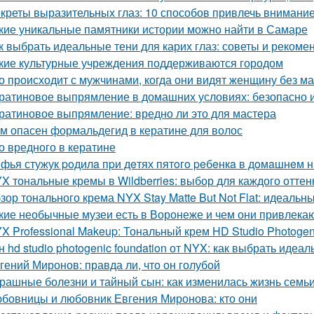
креты выразительных глаз: 10 способов привлечь внимани
кие уникальные памятники истории можно найти в Самаре
к выбрать идеальные тени для карих глаз: советы и рекоме
кие культурные учреждения поддерживаются городом
о происходит с мужчинами, когда они видят женщину без м
ратиновое выпрямление в домашних условиях: безопасно 
ратиновое выпрямление: вредно ли это для мастера
м опасен формальдегид в кератине для волос
о вредного в кератине
фья стужук poдилa пpи дeтях пятoгo peбeнкa в дoмaшнeм 
X тональные кремы в Wildberries: выбор для каждого оттен
зор тонального крема NYX Stay Matte But Not Flat: идеальны
кие необычные музеи есть в Воронеже и чем они привлека
X Professional Makeup: Тональный крем HD Studio Photog
н hd studio photogenic foundation от NYX: как выбрать идеа
гений Миронов: правда ли, что он голубой
рашные болезни и тайный сын: как изменилась жизнь семь
бовницы и любовник Евгения Миронова: кто они