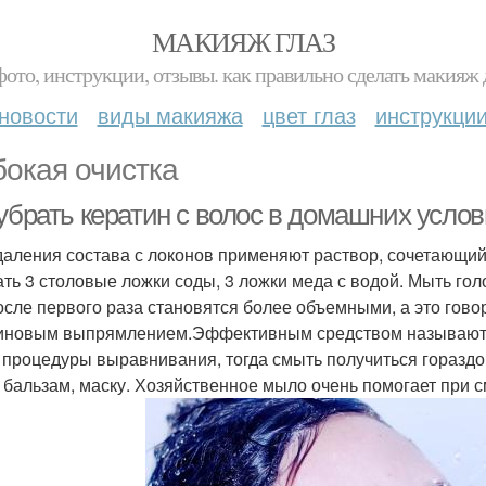
МАКИЯЖ ГЛАЗ
фото, инструкции, отзывы. как правильно сделать макияж д
новости
виды макияжа
цвет глаз
инструкци
бокая очистка
 убрать кератин с волос в домашних усло
даления состава с локонов применяют раствор, сочетающий
ть 3 столовые ложки соды, 3 ложки меда с водой. Мыть го
осле первого раза становятся более объемными, а это гово
иновым выпрямлением.Эффективным средством называют д
 процедуры выравнивания, тогда смыть получиться гораздо
 бальзам, маску. Хозяйственное мыло очень помогает при с