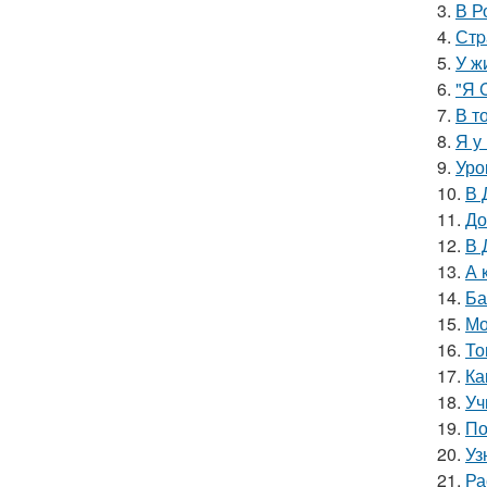
3.
В Р
4.
Стp
5.
У ж
6.
"Я 
7.
В т
8.
Я у
9.
Уро
10.
В 
11.
До
12.
В 
13.
А 
14.
Ба
15.
Мо
16.
То
17.
Ка
18.
Уч
19.
По
20.
Уз
21.
Ра