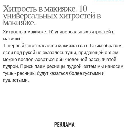
Хитрость в макияже. 10
Универсальные
Хитрости в макияже
универсальных хитростей в
хитрости
макияже.
Хитрость в макияже. 10 универсальных хитростей в
макияже.
Хитрости в школе
Быстрый макияж
1. первый совет касается макияжа глаз. Таким образом,
если под рукой не оказалось туши, придающей объем,
можно воспользоваться обыкновенной рассыпчатой
пудрой. Присыпаем ресницы пудрой, затем мы наносим
Вечерний макияж
Женские хитрости
тушь - ресницы будут казаться более густыми и
пушистыми.
Индийский макияж
Лайфхаки в макияже