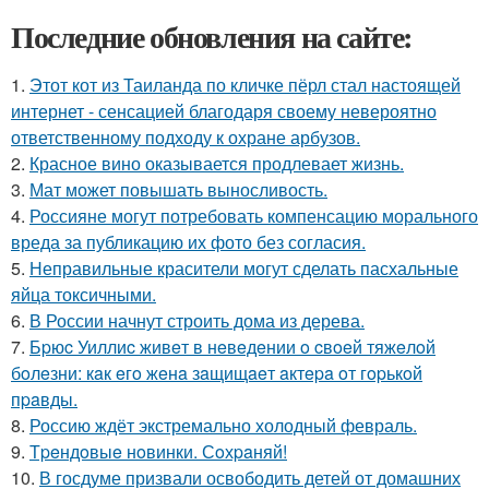
Последние обновления на сайте:
1.
Этот кот из Таиланда по кличке пёрл стал настоящей
интернет - сенсацией благодаря своему невероятно
ответственному подходу к охране арбузов.
2.
Красное вино оказывается продлевает жизнь.
3.
Мат может повышать выносливость.
4.
Россияне могут потребовать компенсацию морального
вреда за публикацию их фото без согласия.
5.
Неправильные красители могут сделать пасхальные
яйца токсичными.
6.
В России начнут строить дома из дерева.
7.
Бpюc Уиллиc живeт в нeвeдeнии o cвoeй тяжeлoй
бoлeзни: кaк eгo жeнa зaщищaeт aктepa oт гopькoй
пpaвды.
8.
Россию ждёт экстремально холодный февраль.
9.
Тpeндoвыe нoвинки. Сoхpaняй!
10.
В госдуме призвали освободить детей от домашних