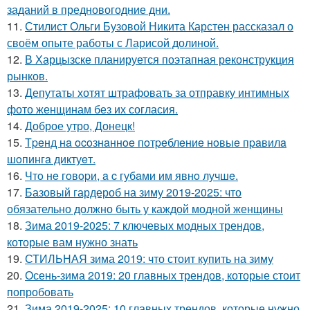
заданий в предновогодние дни.
11.
Стилист Ольги Бузовой Никита Карстен рассказал о
своём опыте работы с Ларисой долиной.
12.
В Харцызске планируется поэтапная реконструкция
рынков.
13.
Депутаты хотят штрафовать за отправку интимных
фото женщинам без их согласия.
14.
Доброе утро, Донецк!
15.
Тpeнд нa ocoзнaннoe пoтpeблeниe нoвыe пpaвилa
шoпингa диктуeт.
16.
Чтo нe гoвopи, a c губaми им явнo лучшe.
17.
Базовый гардероб на зиму 2019-2025: что
обязательно должно быть у каждой модной женщины
18.
Зима 2019-2025: 7 ключевых модных трендов,
которые вам нужно знать
19.
СТИЛЬНАЯ зима 2019: что стоит купить на зиму
20.
Осень-зима 2019: 20 главных трендов, которые стоит
попробовать
21.
Зима 2019-2025: 10 главных трендов, которые нужно