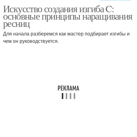
Искусство создания изгиба C:
Руководство по
Универсальный изгиб
основные принципы наращивания
наращиванию
ресниц
Для начала разберемся как мастер подбирает изгибы и
Изгибы при
чем он руководствуется.
Наращивания с изгибом
наращивании
Поресничное
Пучковое наращивание
наращивание