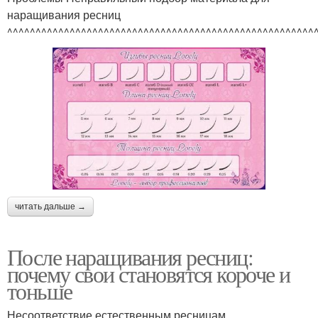
наращивания ресниц
^^^^^^^^^^^^^^^^^^^^^^^^^^^^^^^^^^^^^^^^^^^^^^^^^^^^^^
читать дальше →
После наращивания ресниц:
почему свои становятся короче и
тоньше
Несоответствие естественным ресницам