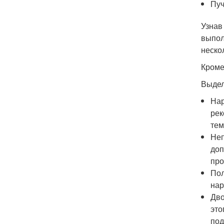
Пуч
Узнав
выпол
неско
Кроме
Выдел
Нар
рек
тем
Неп
доп
про
Пол
нар
Дво
это
под