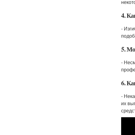
некот
4. Ка
- Изг
подоб
5. М
- Нес
профе
6. К
- Нек
их вы
средс