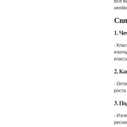
Все в
необх
Свя
1. Че
- Кла
изогн
класс
2. Ка
- Опт
роста
3. По
- Изг
ресни