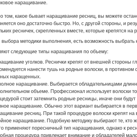
ковое наращивание.
 о том, какое бывает наращивание ресниц, вы можете остано
няется оно достаточно быстро. Но, с другой стороны, и резу
льких ресничек, скрепленных вместе, которые крепятся на 
 выбора методики выполнения, есть возможность выбрать 
яют следующие типы наращивания по объему:
ащивание уголков. Реснички крепят от внешней стороны гл
омендуется нанести тушь на родные волоски, в противном 
ных наращенных.
олное наращивание. Выбирается обладательницами длинн
олнительном объеме. Профессионал использует волоски тог
цедурой стоит затемнить родные ресницы, иначе они будут
ное наращивание. Обычно этот вариант выбирается в перву
ащивание ресниц. При такой процедуре волоски крепят на 
йное наращивание. Подобную методику выбирают те, кто ж
го применяют поресничный тип наращивания, однако к ресни
обная процедура привлекает внимание и обладателей мало