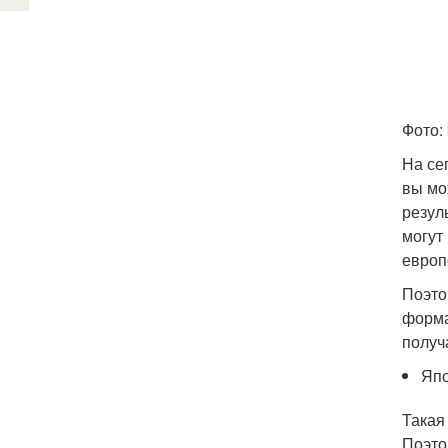
Фото: 
На се
вы мо
резул
могут
европ
Поэто
форма
получ
Япо
Такая
Поэто