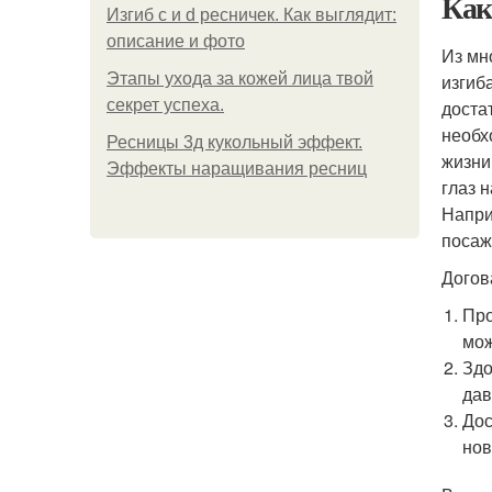
Как
Изгиб c и d ресничек. Как выглядит:
описание и фото
Из мн
Этапы ухода за кожей лица твой
изгиб
секрет успеха.
доста
необх
Ресницы 3д кукольный эффект.
жизни
Эффекты наращивания ресниц
глаз 
Напри
посаж
Догов
Про
мож
Здо
дав
Дос
нов