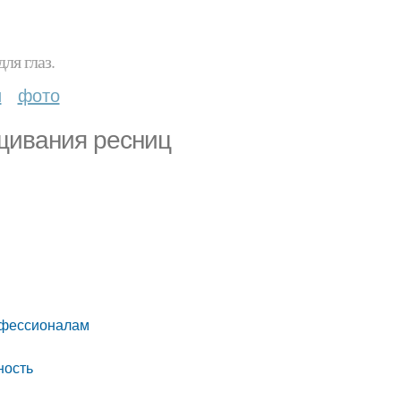
ля глаз.
и
фото
щивания ресниц
рофессионалам
ность