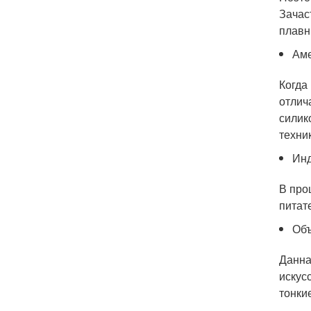
Зачас
плавн
Аме
Когда
отлич
силик
техни
Инд
В про
питат
Объ
Данна
искус
тонки