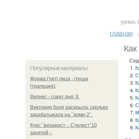
уроки, 
главная
Как
Сод
К
Популярные материалы
С
Форма (тип) лица - груша
К
(трапеция).
К
Велнес - совет дня: II.
К
С
Виктория боня раскрыла, сколько
М
зарабатывала на "доме-2".
К
Курс "визажист -. Стилист"10
К
занятий -.