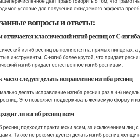
ышеперечисленное дает право говорить о том, что грамотн
одимое условие для получения ожидаемого эффекта преоб
занные вопросы и ответы:
м отличается классический изгиб ресниц от С-изгиб
ссический изгиб ресниц выполняется на прямых пинцетах, а
утые инструменты. С-изгиб более крутой, что придает ресни
ический изгиб придает естественное изгиб ресницам.
к часто следует делать исправление изгиба ресниц
имально делать исправление изгиба ресниц раз в 4-6 недел
 ресниц. Это позволяет поддерживать желаемую форму и и
дходит ли изгиб ресниц всем
иб ресниц подходит практически всем, за исключением лиц
цами. Также не рекомендуется делать изгиб ресниц женщин