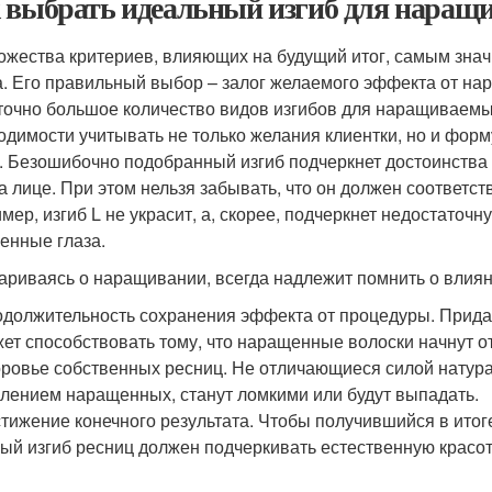
 выбрать идеальный изгиб для наращ
ожества критериев, влияющих на будущий итог, самым зна
а. Его правильный выбор – залог желаемого эффекта от на
точно большое количество видов изгибов для наращиваемы
одимости учитывать не только желания клиентки, но и форму
. Безошибочно подобранный изгиб подчеркнет достоинства
на лице. При этом нельзя забывать, что он должен соответст
мер, изгиб L не украсит, а, скорее, подчеркнет недостаточн
енные глаза.
ариваясь о наращивании, всегда надлежит помнить о влиян
должительность сохранения эффекта от процедуры. Придан
ет способствовать тому, что наращенные волоски начнут о
ровье собственных ресниц. Не отличающиеся силой натура
лением наращенных, станут ломкими или будут выпадать.
тижение конечного результата. Чтобы получившийся в итог
ый изгиб ресниц должен подчеркивать естественную красоту