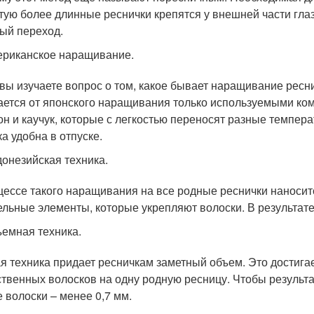
тую более длинные реснички крепятся у внешней части глаза
ый переход.
риканское наращивание.
 вы изучаете вопрос о том, какое бывает наращивание ресни
ается от японского наращивания только используемыми ком
он и каучук, которые с легкостью переносят разные темпер
ка удобна в отпуске.
онезийская техника.
цессе такого наращивания на все родные реснички наноси
ельные элементы, которые укрепляют волоски. В результате
емная техника.
я техника придает ресничкам заметный объем. Это достига
ственных волосков на одну родную ресницу. Чтобы результ
е волоски – менее 0,7 мм.