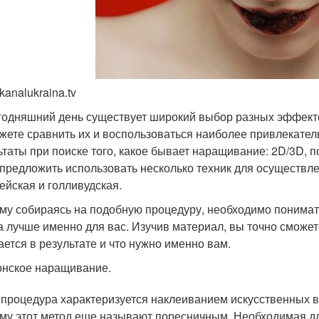
kanalukraina.tv
годняшний день существует широкий выбор разных эффекто
жете сравнить их и воспользоваться наиболее привлекате
ьтаты при поиске того, какое бывает наращивание: 2D/3D,
 предложить использовать несколько техник для осуществл
ейская и голливудская.
му собираясь на подобную процедуру, необходимо понимать
 лучше именно для вас. Изучив материал, вы точно сможет
ается в результате и что нужно именно вам.
нское наращивание.
 процедура характеризуется наклеиванием искусственных в
му этот метод еще называют поресничным. Необходимая дл