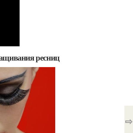
ращивания ресниц
⇨