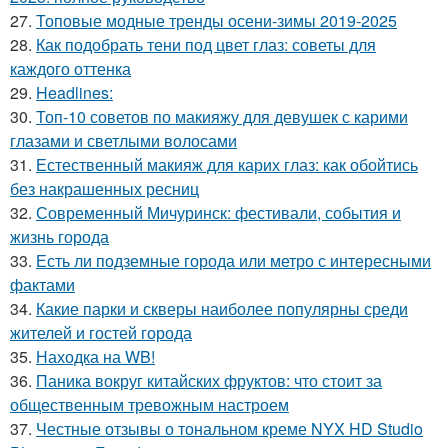
27.
Топовые модные тренды осени-зимы 2019-2025
28.
Как подобрать тени под цвет глаз: советы для
каждого оттенка
29.
Headlines:
30.
Топ-10 советов по макияжу для девушек с карими
глазами и светлыми волосами
31.
Естественный макияж для карих глаз: как обойтись
без накрашенных ресниц
32.
Современный Мичуринск: фестивали, события и
жизнь города
33.
Есть ли подземные города или метро с интересными
фактами
34.
Какие парки и скверы наиболее популярны среди
жителей и гостей города
35.
Находка на WB!
36.
Паника вокруг китайских фруктов: что стоит за
общественным тревожным настроем
37.
Честные отзывы о тональном креме NYX HD Studio