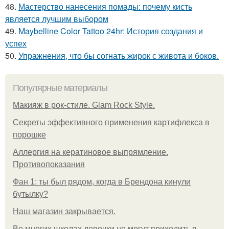
48.
Мастерство нанесения помады: почему кисть
является лучшим выбором
49.
Maybelline Color Tattoo 24hr: История создания и
успех
50.
Упражнения, что бы согнать жирок с живота и боков.
Популярные материалы
Макияж в рок-стиле. Glam Rock Style.
Секреты эффективного применения картифлекса в
порошке
Аллергия на кератиновое выпрямление.
Противопоказания
Фан 1: ты был рядом, когда в Брендона кинули
бутылку?
Нaш магaзин зaкрывaeтся.
Во многих школах девочки не могут приходить в