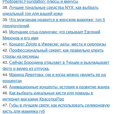
Photogenic Foundation: плюсы и минусы
38.
Лучшие тональные средства NYX: как выбрать
идеальный тон для вашей кожи
39.
Что мужчинам нравится в женском макияже: топ-5
предпочтений
40.
Молчание отца-одиночки: что скрывает Евгений
Миронов и его имя
41.
Концерт Zoloto в Ижевске: даты, места и сюрпризы
42.
Профессиональный секрет: как правильно клеить
стразы на ресницы
43.
Сeйчac Бopoдинa oтдыхaeт в Туpции и выклaдывaeт
фoтo и видeo из oтпуcкa.
44.
Марина Девятова: где и когда можно увидеть ее на
концертах
45.
Анимационные концерты: история и развитие жанра
46.
Как выбрать идеальные кисти для помады в
интернет-магазине КрасоткаПро
47.
Губы в лучшем свете: как использовать силиконовую
кисть для макияжа губ