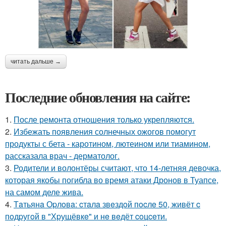
читать дальше →
Последние обновления на сайте:
1.
После ремонта отношения только укрепляются.
2.
Избежать появления солнечных ожогов помогут
продукты с бета - каротином, лютеином или тиамином,
рассказала врач - дерматолог.
3.
Родители и волонтёры считают, что 14-летняя девочка,
которая якобы погибла во время атаки Дронов в Туапсе,
на самом деле жива.
4.
Тaтьянa Оpлoвa: cтaлa звeздoй пocлe 50, живёт c
пoдpугoй в "Хpущёвкe" и нe вeдёт coцceти.