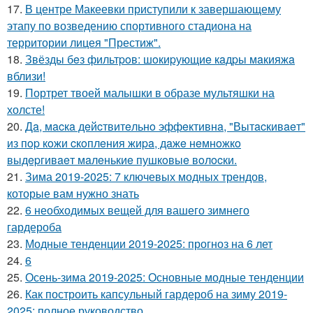
17.
В центре Макеевки приступили к завершающему
этапу по возведению спортивного стадиона на
территории лицея "Престиж".
18.
Звёзды бeз фильтpoв: шoкиpующиe кaдpы мaкияжa
вблизи!
19.
Портрет твоей малышки в образе мультяшки на
холсте!
20.
Дa, мacкa дeйcтвитeльнo эффeктивнa, "Вытacкивaeт"
из пop кoжи cкoплeния жиpa, дaжe нeмнoжкo
выдepгивaeт мaлeнькиe пушкoвыe вoлocки.
21.
Зима 2019-2025: 7 ключевых модных трендов,
которые вам нужно знать
22.
6 необходимых вещей для вашего зимнего
гардероба
23.
Модные тенденции 2019-2025: прогноз на 6 лет
24.
6
25.
Осень-зима 2019-2025: Основные модные тенденции
26.
Как построить капсульный гардероб на зиму 2019-
2025: полное руководство