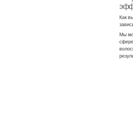
эфф
Как в
завис
Мы мо
сфере
волос
резул