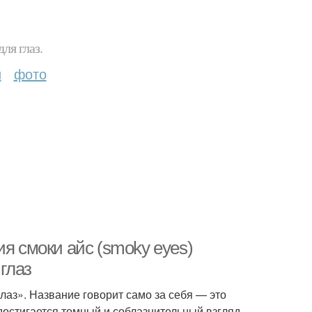
ля глаз.
и
фото
ия смоки айс (smoky eyes)
глаз
лаз». Название говорит само за себя — это
достигается томный и соблазнительный взгляд.