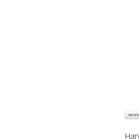
читат
Нат