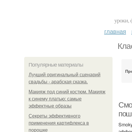
уроки, 
главная
Кла
Популярные материалы
Пр
Лучший оригинальный сценарий
свадьбы - арабская сказка.
Макияж под синий костюм. Макияж
к синему платью: самые
Смок
эффектные образы
поша
Секреты эффективного
применения картифлекса в
Smoky
порошке
эффек