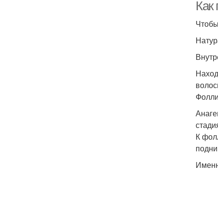
Как
Чтобы
Натур
Внутр
Наход
волос
Фолли
Анаге
стади
К фол
подни
Именн