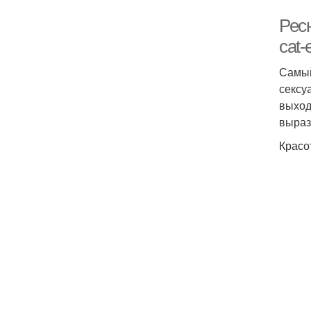
Рес
cat
Самый
сексу
выход
выраз
Красо