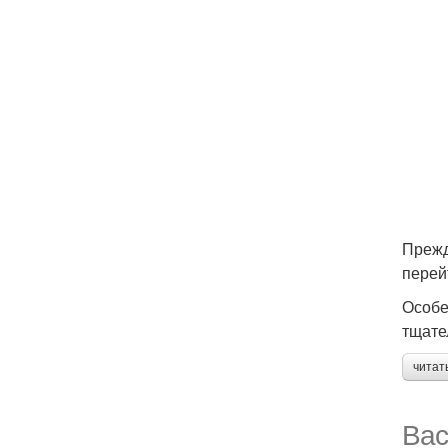
Прежд
перей
Особе
тщате
читат
Вас