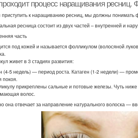
 проходит процесс наращивания ресниц. 
 приступить к наращиванию ресниц, мы должны понимать 
альная ресница состоит из двух частей – внутренней и нар
енняя часть
ится под кожей и называется фолликулом (волосяной луков
ка.
кул живет в 3 стадиях развития:
н (4-5 недель) — период роста. Катаген (1-2 недели) — про
я покоя.
ликулу прикреплены сальные и потовые железы. Чуть ниже
мающая волос.
о она отвечает за направление натурального волоска — вве