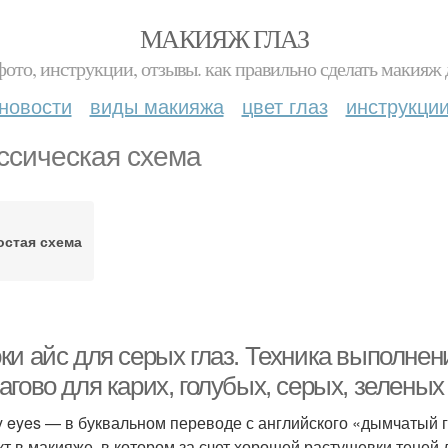
МАКИЯЖ ГЛАЗ
фото, инструкции, отзывы. как правильно сделать макияж д
новости
виды макияжа
цвет глаз
инструкци
ссическая схема
остая схема
и айс для серых глаз. Техника выполнен
гово для карих, голубых, серых, зеленых 
 eyes — в буквальном переводе с английского «дымчатый г
т в макияже, в котором за счет хорошей растушевки теней 