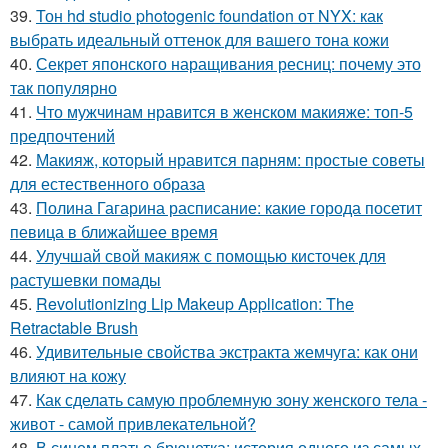
39.
Тон hd studio photogenic foundation от NYX: как
выбрать идеальный оттенок для вашего тона кожи
40.
Секрет японского наращивания ресниц: почему это
так популярно
41.
Что мужчинам нравится в женском макияже: топ-5
предпочтений
42.
Макияж, который нравится парням: простые советы
для естественного образа
43.
Полина Гагарина расписание: какие города посетит
певица в ближайшее время
44.
Улучшай свой макияж с помощью кисточек для
растушевки помады
45.
Revolutionizing Lip Makeup Application: The
Retractable Brush
46.
Удивительные свойства экстракта жемчуга: как они
влияют на кожу
47.
Как сделать самую проблемную зону женского тела -
живот - самой привлекательной?
48.
В синем платье брюнетка: история одного из самых