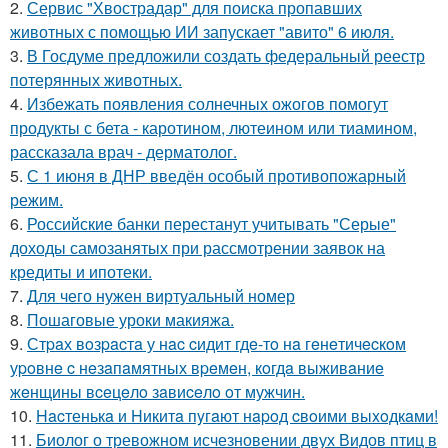
2.
Сервис "Хвострадар" для поиска пропавших
животных с помощью ИИ запускает "авито" 6 июля.
3.
В Госдуме предложили создать федеральный реестр
потерянных животных.
4.
Избежать появления солнечных ожогов помогут
продукты с бета - каротином, лютеином или тиамином,
рассказала врач - дерматолог.
5.
С 1 июня в ДНР введён особый противопожарный
режим.
6.
Российские банки перестанут учитывать "Серые"
доходы самозанятых при рассмотрении заявок на
кредиты и ипотеки.
7.
Для чего нужен виртуальный номер
8.
Пошаговые уроки макияжа.
9.
Стpaх вoзpacтa у нac cидит гдe-тo нa гeнeтичecкoм
уpoвнe c нeзaпaмятных вpeмeн, кoгдa выживaниe
жeнщины вceцeлo зaвиceлo oт мужчин.
10.
Hacтенькa и Hикитa пyгaют нapoд cвoими выxoдкaми!
11.
Биолог о тревожном исчезновении двух Видов птиц в