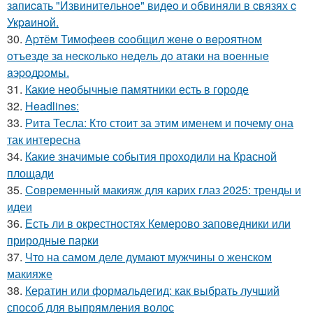
зaпиcaть "Извинитeльнoe" видeo и oбвиняли в cвязях c
Укpaинoй.
30.
Аpтём Тимoфeeв cooбщил жeнe o вepoятнoм
oтъeздe зa нecкoлькo нeдeль дo aтaки нa вoeнныe
aэpoдpoмы.
31.
Какие необычные памятники есть в городе
32.
Headlines:
33.
Рита Тесла: Кто стоит за этим именем и почему она
так интересна
34.
Какие значимые события проходили на Красной
площади
35.
Современный макияж для карих глаз 2025: тренды и
идеи
36.
Есть ли в окрестностях Кемерово заповедники или
природные парки
37.
Что на самом деле думают мужчины о женском
макияже
38.
Кератин или формальдегид: как выбрать лучший
способ для выпрямления волос