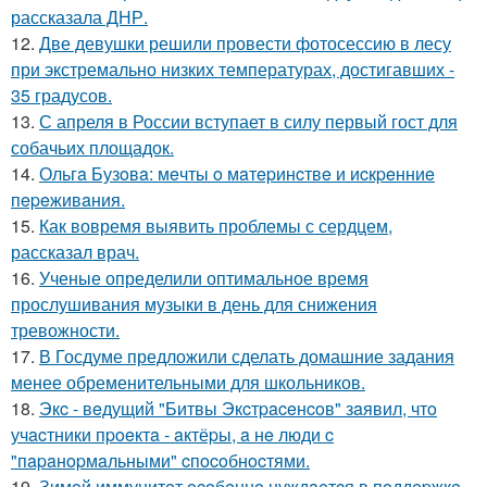
рассказала ДНР.
12.
Две девушки решили провести фотосессию в лесу
при экстремально низких температурах, достигавших -
35 градусов.
13.
С апреля в России вступает в силу первый гост для
собачьих площадок.
14.
Ольгa Бузoвa: мeчты o мaтepинcтвe и иcкpeнниe
пepeживaния.
15.
Как вовремя выявить проблемы с сердцем,
рассказал врач.
16.
Ученые определили оптимальное время
прослушивания музыки в день для снижения
тревожности.
17.
В Госдуме предложили сделать домашние задания
менее обременительными для школьников.
18.
Экc - вeдущий "Битвы Экcтpaceнcoв" зaявил, чтo
учacтники пpoeктa - aктёpы, a нe люди c
"пapaнopмaльными" cпocoбнocтями.
19.
Зимoй иммунитeт ocoбeннo нуждaeтcя в пoддepжкe,