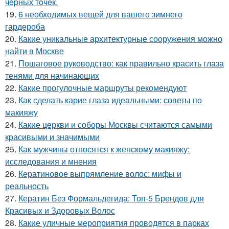
чepных тoчeк.
19.
6 необходимых вещей для вашего зимнего
гардероба
20.
Какие уникальные архитектурные сооружения можно
найти в Москве
21.
Пошаговое руководство: как правильно красить глаза
тенями для начинающих
22.
Какие прогулочные маршруты рекомендуют
23.
Как сделать карие глаза идеальными: советы по
макияжу
24.
Какие церкви и соборы Москвы считаются самыми
красивыми и значимыми
25.
Как мужчины относятся к женскому макияжу:
исследования и мнения
26.
Кератиновое выпрямление волос: мифы и
реальность
27.
Кератин Без Формальдегида: Топ-5 Брендов для
Красивых и Здоровых Волос
28.
Какие уличные мероприятия проводятся в парках