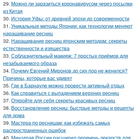
29.
Можно ли заразиться коронавирусом через посылки
из Китая
30.
История Уфы: от древней эпохи до современности
31.
Уникальные методы Японии: как технологии меняют
наращивание ресниц
32.
Наращивание ресниц японским методом: секреты
естественности и изящества
33.
Соблазнительный макияж: 7 простых приёмов для
незабываемого образа
34.
Почему Евгений Миронов до сих пор не женился?
Причины, которые вас удивят
35.
Где в Барнауле можно провести активный отдых
36.
Как справиться с выпадением верхних ресниц
37.
Откройте для себя секреты красивых ресниц
38.
Восстановление ресниц: быстрые методы и рецепты
для дома
39.
Мастера по ресницам: как избежать самых
распространенных ошибок
40.
Минздрав России расширил перечень лекарств для