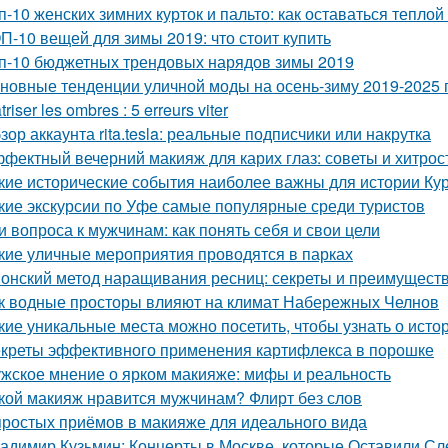
п-10 женских зимних курток и пальто: как оставаться теплой
П-10 вещей для зимы 2019: что стоит купить
п-10 бюджетных трендовых нарядов зимы 2019
новные тенденции уличной моды на осень-зиму 2019-2025 
triser les ombres : 5 erreurs viter
зор аккаунта rita.tesla: реальные подписчики или накрутка
фектный вечерний макияж для карих глаз: советы и хитрос
кие исторические события наиболее важны для истории Ку
кие экскурсии по Уфе самые популярные среди туристов
и вопроса к мужчинам: как понять себя и свои цели
кие уличные мероприятия проводятся в парках
онский метод наращивания ресниц: секреты и преимущест
к водные просторы влияют на климат Набережных Челнов
кие уникальные места можно посетить, чтобы узнать о ист
креты эффективного применения картифлекса в порошке
жское мнение о ярком макияже: мифы и реальность
кой макияж нравится мужчинам? Флирт без слов
простых приёмов в макияже для идеального вида
адимир Кузьмин: Концерты в Москве, которые Оставили Сл