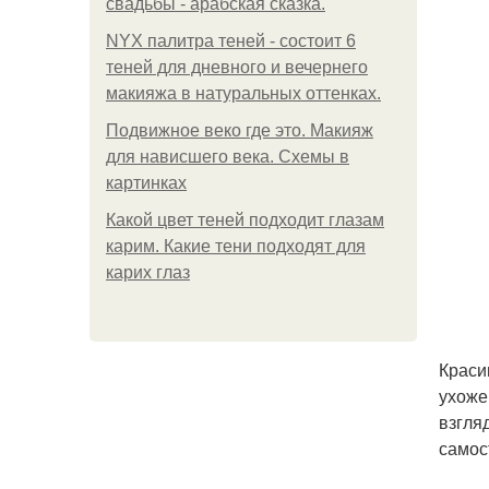
свадьбы - арабская сказка.
NYX палитра теней - состоит 6
теней для дневного и вечернего
макияжа в натуральных оттенках.
Подвижное веко где это. Макияж
для нависшего века. Схемы в
картинках
Какой цвет теней подходит глазам
карим. Какие тени подходят для
карих глаз
Краси
ухоже
взгля
самос