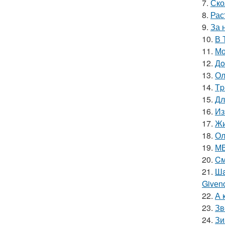
7.
Ско
8.
Рас
9.
За 
10.
В 
11.
Мо
12.
Дo
13.
Ол
14.
Тp
15.
Дл
16.
Из
17.
Жи
18.
Ол
19.
МВ
20.
Cм
21.
Шa
Givеn
22.
А 
23.
Зв
24.
Зи