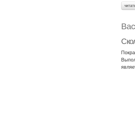
читат
Вас
Ско
Покра
Выпол
являе