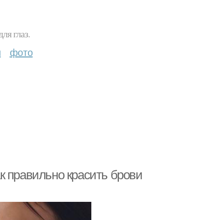
ля глаз.
и
фото
к правильно красить брови