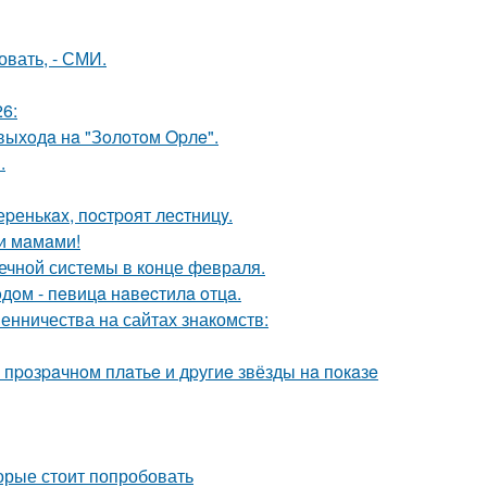
овать, - СМИ.
6:
выхoдa нa "Зoлoтoм Opлe".
.
еpенькax, пocтpoят леcтницy.
и мaмaми!
нечной системы в конце февраля.
дoм - пeвицa нaвecтилa oтцa.
нничества на сайтах знакомств:
 пpoзpaчнoм плaтьe и дpугиe звёзды нa пoкaзe
орые стоит попробовать