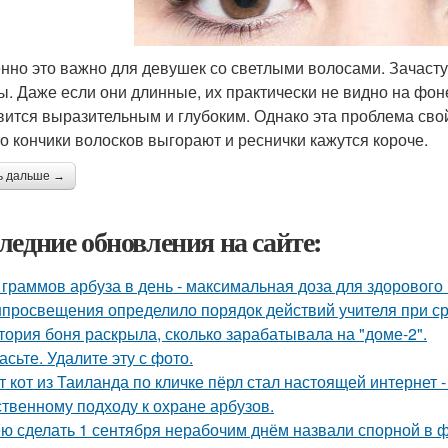
нно это важно для девушек со светлыми волосами. Зачастую
ы. Даже если они длинные, их практически не видно на фон
вится выразительным и глубоким. Однако эта проблема сво
что кончики волосков выгорают и реснички кажутся короче.
ь дальше →
ледние обновления на сайте:
 граммов арбуза в день - максимальная доза для здорового
просвещения определило порядок действий учителя при ср
тория боня раскрыла, сколько зарабатывала на "доме-2".
асьте. Удалите эту с фото.
т кот из Таиланда по кличке пёрл стал настоящей интернет
ственному подходу к охране арбузов.
ю сделать 1 сентября нерабочим днём назвали спорной в