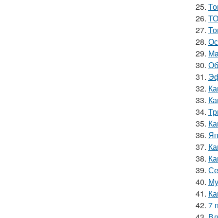
25.
То
26.
ТО
27.
То
28.
Ос
29.
Ma
30.
Об
31.
Эф
32.
Ка
33.
Ка
34.
Тр
35.
Ка
36.
Яп
37.
Ка
38.
Ка
39.
Се
40.
Му
41.
Ка
42.
7 
43.
Вл