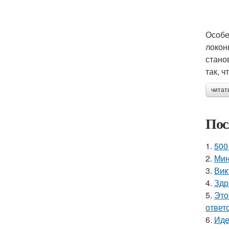
Особе
локон
стано
так, 
читат
Пос
1.
500
2.
Мин
3.
Вик
4.
Здр
5.
Это
ответ
6.
Иде