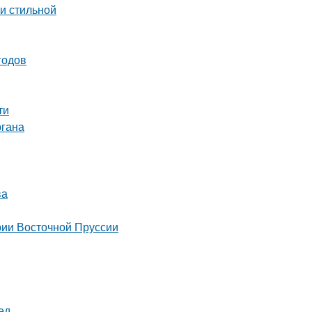
 и стильной
годов
ти
ргана
ва
ории Восточной Пруссии
ед