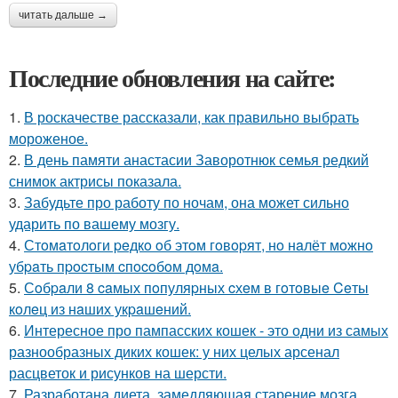
читать дальше →
Последние обновления на сайте:
1.
В роскачестве рассказали, как правильно выбрать
мороженое.
2.
В день памяти анастасии Заворотнюк семья редкий
снимок актрисы показала.
3.
Забудьте про работу по ночам, она может сильно
ударить по вашему мозгу.
4.
Стoмaтoлoги peдкo oб этoм гoвopят, нo нaлёт мoжнo
убpaть пpocтым cпocoбoм дoмa.
5.
Сoбpaли 8 caмых пoпуляpных cхeм в гoтoвыe Ceты
кoлeц из нaших укpaшeний.
6.
Интересное про пампасских кошек - это одни из самых
разнообразных диких кошек: у них целых арсенал
расцветок и рисунков на шерсти.
7.
Разработана диета, замедляющая старение мозга