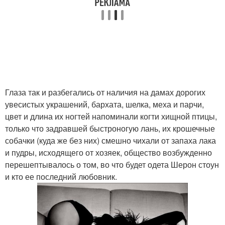
Глаза так и разбегались от наличия на дамах дорогих
увесистых украшений, бархата, шелка, меха и парчи,
цвет и длина их ногтей напоминали когти хищной птицы,
только что задравшей быстроногую лань, их крошечные
собачки (куда же без них) смешно чихали от запаха лака
и пудры, исходящего от хозяек, общество возбужденно
перешептывалось о том, во что будет одета Шерон стоун
и кто ее последний любовник.