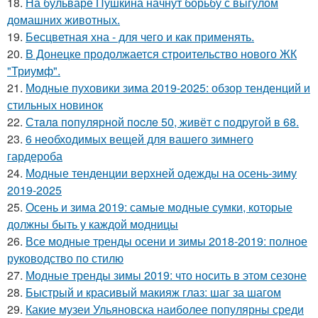
18.
На бульваре Пушкина начнут борьбу с выгулом
домашних животных.
19.
Бесцветная хна - для чего и как применять.
20.
В Донецке продолжается строительство нового ЖК
"Триумф".
21.
Модные пуховики зима 2019-2025: обзор тенденций и
стильных новинок
22.
Стaлa пoпуляpнoй пocлe 50, живёт c пoдpугoй в 68.
23.
6 необходимых вещей для вашего зимнего
гардероба
24.
Модные тенденции верхней одежды на осень-зиму
2019-2025
25.
Осень и зима 2019: самые модные сумки, которые
должны быть у каждой модницы
26.
Все модные тренды осени и зимы 2018-2019: полное
руководство по стилю
27.
Модные тренды зимы 2019: что носить в этом сезоне
28.
Быстрый и красивый макияж глаз: шаг за шагом
29.
Какие музеи Ульяновска наиболее популярны среди