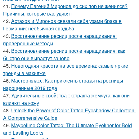
41.
Почему Евгений Миронов до сих пор не женился?
Причины, которые вас удивят
42.
Астахов и Миронов связали себя узами брака в
Германии: необычная свадьба
43.
Восстановление ресниц после наращивания:
проверенные методы
44.
Восстановление ресниц после наращивания: как
быстро они вырастут заново
45.
Новогодняя красота на все времена: самые яркие
тренды в макияже
46.
Мастер-класс: Как приклеить стразы на ресницы
нарощенные 2019 года
47.
Удивительные свойства экстракта жемчуга: как они
влияют на кожу
48.
Unlock the Power of Color Tattoo Eyeshadow Collection:
A Comprehensive Guide
49.
Maybelline Color Tattoo: The Ultimate Eyeliner for Bold
and Lasting Looks