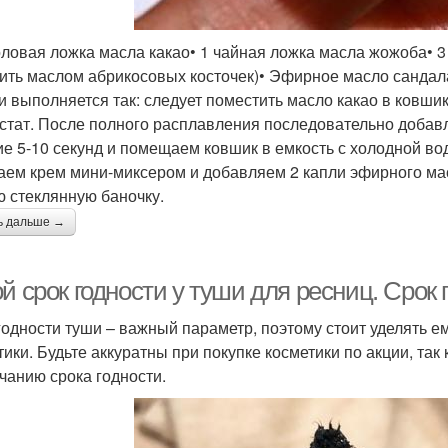
толовая ложка масла какао• 1 чайная ложка масла жожоба• 
ить маслом абрикосовых косточек)• Эфирное масло сандал
и выполняется так: следует поместить масло какао в ковш
стат. После полного расплавления последовательно доба
ие 5-10 секунд и помещаем ковшик в емкость с холодной в
аем крем мини-миксером и добавляем 2 капли эфирного ма
ю стеклянную баночку.
ь дальше →
й срок годности у туши для ресниц. Срок
годности туши – важный параметр, поэтому стоит уделять 
тики. Будьте аккуратны при покупке косметики по акции, так 
нчанию срока годности.