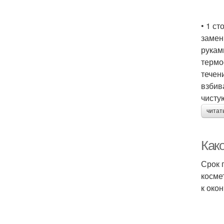
• 1 с
замен
рукам
термо
течен
взбив
чисту
читат
Како
Срок 
косме
к око