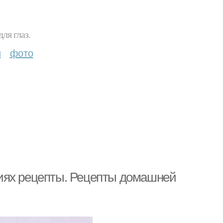
ля глаз.
и
фото
иях рецепты. Рецепты домашней