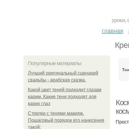
уроки, 
главная
Кре
Популярные материалы
То
Лучший оригинальный сценарий
свадьбы - арабская сказка.
Какой цвет теней подходит глазам
карим. Какие тени подходят для
Кос
карих глаз
кос
Стрелки с тенями макияж.
Пошаговый порядок его нанесения
Прост
такой: