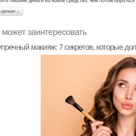
тить лишние деньги на новое средство, чем потом бороться 
ь дальше →
 может заинтересовать
упречный макияж: 7 секретов, которые до