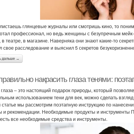
 листаешь глянцевые журналы или смотришь кино, то поним
отал профессионал, но ведь женщины с безупречным мейк-
, в театре, в магазине. Наверняка они знают какие-то секр
л свое расследование и выяснил 5 секретов безукоризненн
ь дальше →
правильно накрасить глаза тенями: поэта
 глаза – это настоящий подарок природы, который позволя
льным использованием тени для век, можно сделать взгляд
й статье мы рассмотрим поэтапную инструкцию по нанесению
ы и рекомендации. Необходимые продукты и инструменты Пе
 есть все необходимые средства и инструменты.