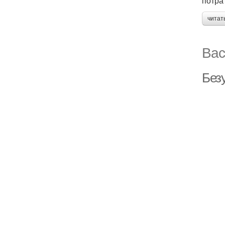
потра
читат
Вас
Без