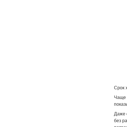
Срок 
Чаще 
показ
Даже 
без р